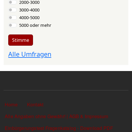
2000-3000
3000-4000
4000-5000
5000 oder mehr
Stimme
Alle Umfragen
Sekundärlinks
Home
Kontakt
Alle Angaben ohne Gewähr! | AGB & Impressum
Einbürgerungstest Fragenkatalog - Download PDF