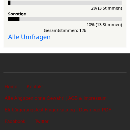
2% (3 Stimmen)
Sons­ti­ge
10% (13 Stimmen)
Gesamtstimmen: 126
Alle Umfragen
Sekundärlinks
Home
Kontakt
Alle Angaben ohne Gewähr! | AGB & Impressum
Einbürgerungstest Fragenkatalog - Download PDF
Facebook
Twitter