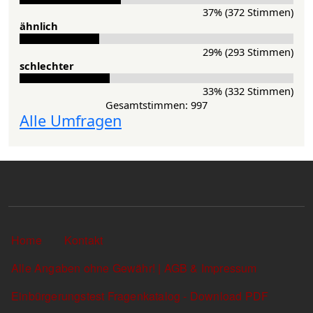
37% (372 Stimmen)
ähnlich
29% (293 Stimmen)
schlechter
33% (332 Stimmen)
Gesamtstimmen: 997
Alle Umfragen
Sekundärlinks
Home
Kontakt
Alle Angaben ohne Gewähr! | AGB & Impressum
Einbürgerungstest Fragenkatalog - Download PDF