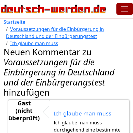
Direkt zum Inhalt
Startseite
Voraussetzungen für die Einbürgerung in
Deutschland und der Einbürgerungstest
Ich glaube man muss
Neuen Kommentar zu
Voraussetzungen für die
Einbürgerung in Deutschland
und der Einbürgerungstest
hinzufügen
Gast
(nicht
Ich glaube man muss
überprüft)
Ich glaube man muss
Antwort auf
Ich bin verheiratet mit
von
Ted (nicht üb
durchgehend eine bestimmte