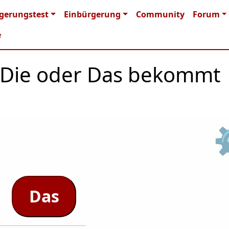
n navigation
gerungstest
Einbürgerung
Community
Forum
e
r, Die oder Das bekommt
Das