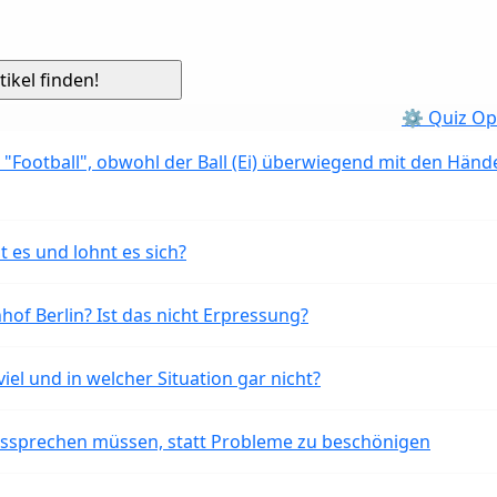
⚙ Quiz Op
 "Football", obwohl der Ball (Ei) überwiegend mit den Händ
t es und lohnt es sich?
of Berlin? Ist das nicht Erpressung?
iel und in welcher Situation gar nicht?
aussprechen müssen, statt Probleme zu beschönigen