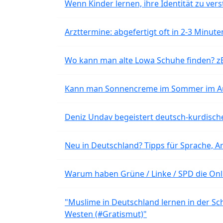
Wenn Kinder lernen, ihre Identität zu vers
Arzttermine: abgefertigt oft in 2-3 Minu
Wo kann man alte Lowa Schuhe finden? z
Kann man Sonnencreme im Sommer im Aut
Deniz Undav begeistert deutsch-kurdische
Neu in Deutschland? Tipps für Sprache, Ar
Warum haben Grüne / Linke / SPD die Onli
"Muslime in Deutschland lernen in der Sch
Westen (#Gratismut)"