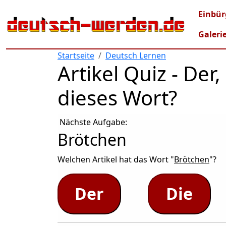
Direkt zum Inhalt
Mai
Einbür
Galeri
Startseite
Deutsch Lernen
Artikel Quiz - De
dieses Wort?
Nächste Aufgabe:
Brötchen
Welchen Artikel hat das Wort "
Brötchen
"?
Der
Die