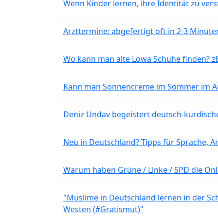
Wenn Kinder lernen, ihre Identität zu vers
Arzttermine: abgefertigt oft in 2-3 Minu
Wo kann man alte Lowa Schuhe finden? z
Kann man Sonnencreme im Sommer im Aut
Deniz Undav begeistert deutsch-kurdische
Neu in Deutschland? Tipps für Sprache, Ar
Warum haben Grüne / Linke / SPD die Onli
"Muslime in Deutschland lernen in der Sch
Westen (#Gratismut)"