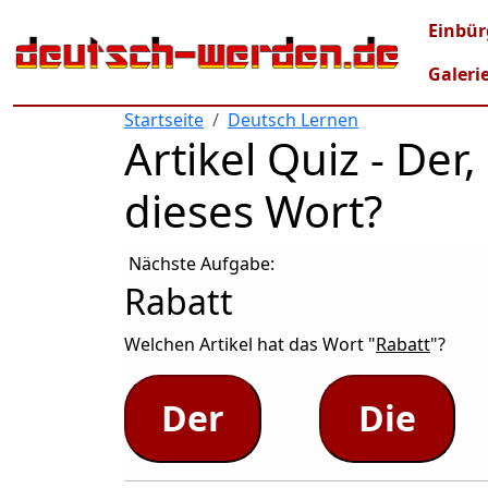
Direkt zum Inhalt
Mai
Einbür
Galeri
Startseite
Deutsch Lernen
Artikel Quiz - De
dieses Wort?
Nächste Aufgabe:
Rabatt
Welchen Artikel hat das Wort "
Rabatt
"?
Der
Die