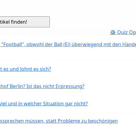
⚙ Quiz Op
 "Football", obwohl der Ball (Ei) überwiegend mit den Händ
t es und lohnt es sich?
of Berlin? Ist das nicht Erpressung?
iel und in welcher Situation gar nicht?
aussprechen müssen, statt Probleme zu beschönigen