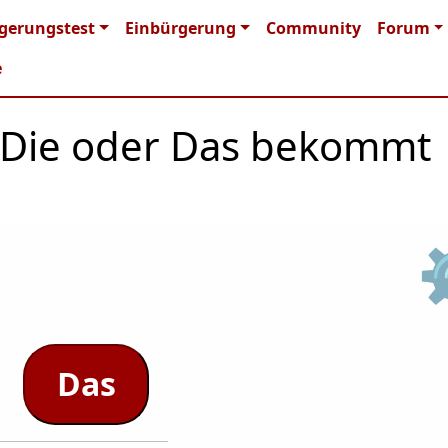
n navigation
gerungstest
Einbürgerung
Community
Forum
e
r, Die oder Das bekommt
Das