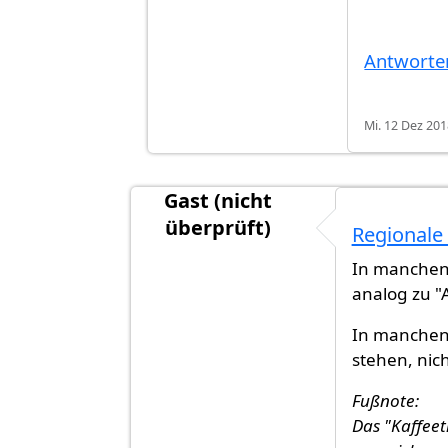
Antworte
Mi. 12 Dez 201
Gast (nicht
überprüft)
Regionale
Antwort auf
In der gehobenen Spra
In manchen
analog zu "
In manchen 
stehen, nic
Fußnote:
Das "Kaffeet