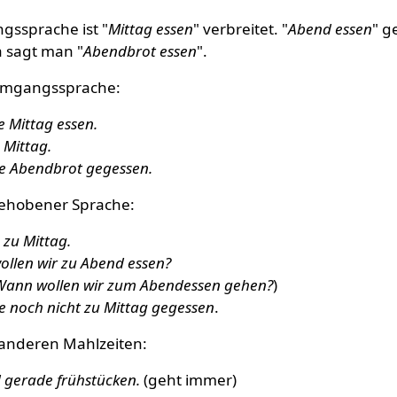
gssprache ist "
Mittag essen
" verbreitet. "
Abend essen
" g
a sagt man "
Abendbrot essen
".
 Umgangssprache:
e Mittag essen.
 Mittag.
e Abendbrot gegessen.
 gehobener Sprache:
 zu Mittag.
llen wir zu Abend essen?
Wann wollen wir zum Abendessen gehen?
)
e noch nicht zu Mittag gegessen
.
 anderen Mahlzeiten:
d gerade frühstücken.
(geht immer)