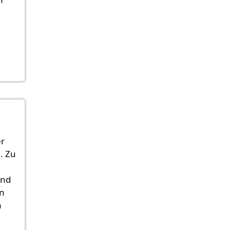
er
. Zu
end
an
h