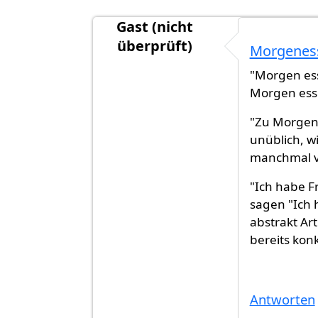
Gast (nicht
überprüft)
Morgeness
Antwort auf
Frühstück essen oder M
"Morgen ess
Morgen esse
"Zu Morgen 
unüblich, w
manchmal v
"Ich habe 
sagen "Ich 
abstrakt Art
bereits konk
Antworten