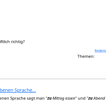
tlich richtig?
Redens
obenen Sprache…
enen Sprache sagt man "
zu
Mittag essen
" und "
zu
Abend