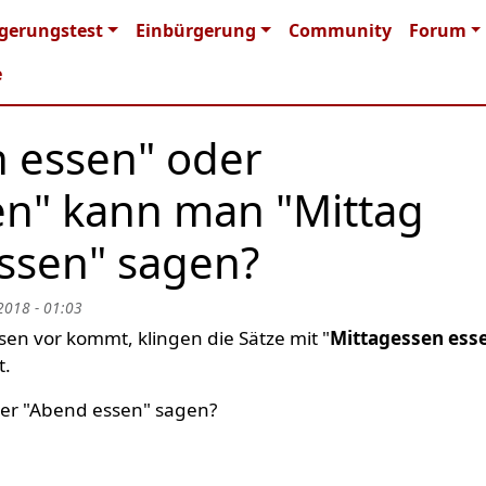
n navigation
gerungstest
Einbürgerung
Community
Forum
e
n essen" oder
n" kann man "Mittag
essen" sagen?
2018 - 01:03
sen vor kommt, klingen die Sätze mit "
Mittagessen ess
t.
der "Abend essen" sagen?