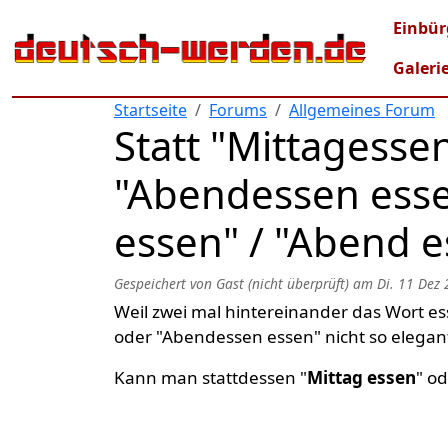
Direkt zum Inhalt
Mai
Einbür
Galeri
Startseite
Forums
Allgemeines Forum
Statt "Mittagesse
"Abendessen esse
essen" / "Abend 
Gespeichert von
Gast (nicht überprüft)
am
Di. 11 Dez 
Weil zwei mal hintereinander das Wort es
oder "Abendessen essen" nicht so elegan
Kann man stattdessen "
Mittag essen
" o