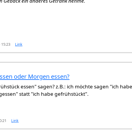
m Gebäck ein anderes Getränk nehme.
- 15:23
Link
essen oder Morgen essen?
ühstück essen" sagen? z.B.: ich möchte sagen "ich hab
essen" statt "ich habe gefrühstückt".
0:21
Link