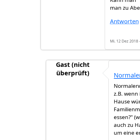
man zu Abe
Antworten
Mi. 12 Dez 2018 
Gast (nicht
überprüft)
Normaler
Antwort auf
Wann wollen wir zum
Normalerw
z.B. wenn 
Hause wür
Familienm
essen?" (
auch zu H
um eine e