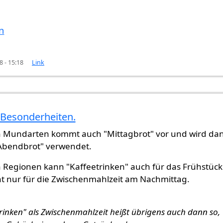
n
8 - 15:18
Link
 Besonderheiten.
che…
von
Gast (nicht überprüft)
 Mundarten kommt auch "Mittagbrot" vor und wird da
Abendbrot" verwendet.
Regionen kann "Kaffeetrinken" auch für das Frühstück
ht nur für die Zwischenmahlzeit am Nachmittag.
rinken" als Zwischenmahlzeit heißt übrigens auch dann so,