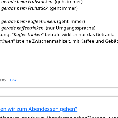
d gerade beim Frühstücken
. (geht immer)
d gerade beim Frühstück
. (geht immer)
d gerade beim Kaffeetrinken.
(geht immer)
d gerade kaffeetrinken
. (nur Umgangssprache)
ung: "
Kaffee trinken
" beträfe wirklich nur das Getränk.
trinken
" ist eine Zwischenmahlzeit, mit Kaffee und Gebäc
1:05
Link
en wir zum Abendessen gehen?
che…
von
Gast (nicht überprüft)
Wann wollen wir zum Abendessen gehen?" sagen, wen