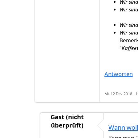
Wir sin
Wir sin
Wir sin
Wir sin
Bemerk
"
Kaffee
Antworten
Mi. 12 Dez 2018 - 1
Gast (nicht
überprüft)
Wann woll
Antwort auf
In der gehobenen Spra
Kann man "