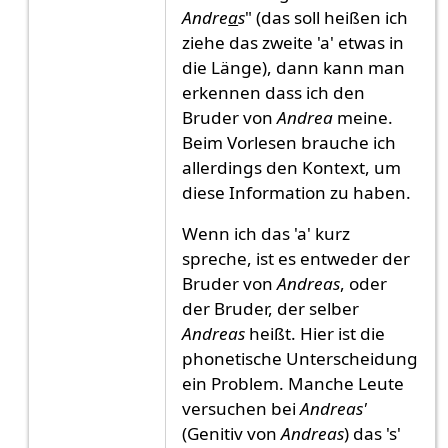
Antwort auf
mehrdeutig
von
Gast (nicht überprüf
Andre
a
s
" (das soll heißen ich
ziehe das zweite 'a' etwas in
die Länge), dann kann man
erkennen dass ich den
Bruder von
Andrea
meine.
Beim Vorlesen brauche ich
allerdings den Kontext, um
diese Information zu haben.
Wenn ich das 'a' kurz
spreche, ist es entweder der
Bruder von
Andreas
, oder
der Bruder, der selber
Andreas
heißt. Hier ist die
phonetische Unterscheidung
ein Problem. Manche Leute
versuchen bei
Andreas'
(Genitiv von
Andreas
) das 's'