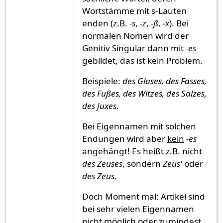
Wortstämme mit s-Lauten
enden (z.B.
-s
,
-z
,
-ß
,
-x
). Bei
normalen Nomen wird der
Genitiv Singular dann mit
-es
gebildet, das ist kein Problem.
Beispiele:
des Glases, des Fasses,
des Fußes, des Witzes, des Salzes,
des Juxes
.
Bei Eigennamen mit solchen
Endungen wird aber
kein
-es
angehängt! Es heißt z.B. nicht
des Zeuses
, sondern
Zeus'
oder
des Zeus
.
Doch Moment mal: Artikel sind
bei sehr vielen Eigennamen
nicht möglich oder zumindest