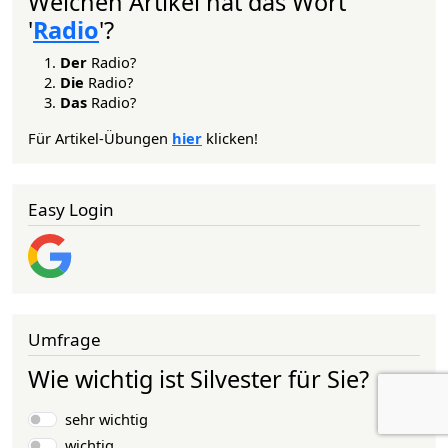
Welchen Artikel hat das Wort
'
Radio
'?
Der
Radio?
Die
Radio?
Das
Radio?
Für Artikel-Übungen
hier
klicken!
Easy Login
Umfrage
Wie wichtig ist Silvester für Sie?
Auswahlmöglichkeiten
sehr wichtig
wichtig