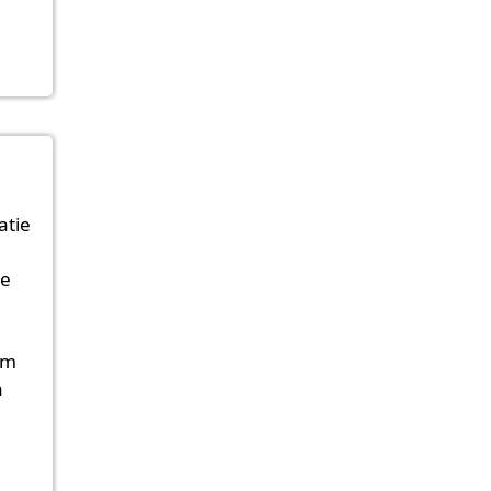
atie
ie
Im
n