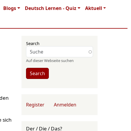
Blogs
Deutsch Lernen - Quiz
Aktuell
Search
Auf dieser Webseite suchen
Search
rden
User account menu
Register
Anmelden
g
 sich
Der / Die / Das?