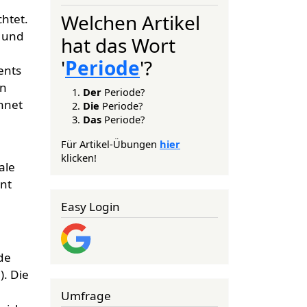
Welchen Artikel
htet.
t und
hat das Wort
'
Periode
'?
ents
en
Der
Periode?
chnet
Die
Periode?
Das
Periode?
Für Artikel-Übungen
hier
klicken!
ale
nt
Easy Login
de
. Die
Umfrage