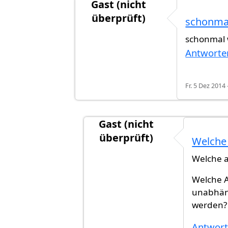
Gast (nicht
überprüft)
schonma
Antwort auf
Nein!! DIE GANZE WEL
schonmal 
Antworte
Fr. 5 Dez 2014 
Gast (nicht
überprüft)
Welche 
Antwort auf
schonmal was von n
Welche a
Welche Al
unabhäng
werden?
Antwor