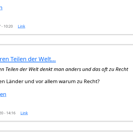
n
 - 10:20
Link
ren Teilen der Welt…
. Es
von
U.S. (nicht überprüft)
en Teilen der Welt denkt man anders und das oft zu Recht
en Länder und vor allem warum zu Recht?
ten
20 - 14:16
Link