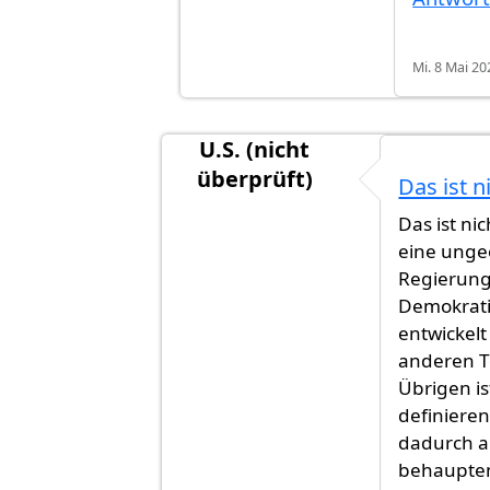
Mi. 8 Mai 20
U.S. (nicht
überprüft)
Das ist n
Antwort auf
Nein!! DIE GANZE WEL
Das ist ni
eine unge
Regierung 
Demokratie
entwickel
anderen T
Übrigen i
definieren
dadurch au
behaupten 