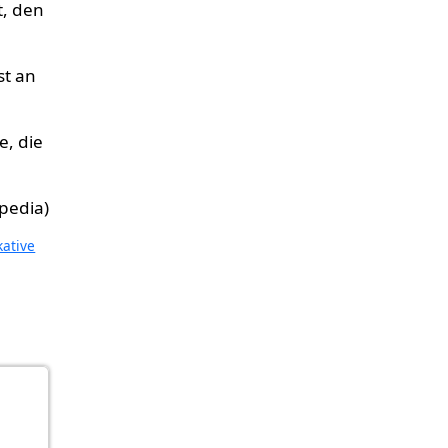
t, den
st an
e, die
ipedia)
kative