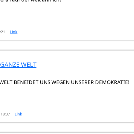
0:21
Link
E GANZE WELT
er
von
Gast (nicht überprüft)
 WELT BENEIDET UNS WEGEN UNSERER DEMOKRATIE!
 18:37
Link