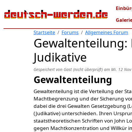
Direkt zum Inhalt
Mai
Einbür
Galeri
Startseite
Forums
Allgemeines Forum
Gewaltenteilung: L
Judikative
Gespeichert von
Gast (nicht überprüft)
am
Mi. 12 Nov
Gewaltenteilung
Gewaltenteilung ist die Verteilung der 
Machtbegrenzung und der Sicherung von F
dabei die drei Gewalten Gesetzgebung (Le
(Judikative) unterschieden. Ihren Urspru
staatstheoretischen Schriften von John L
gegen Machtkonzentration und Willkür im