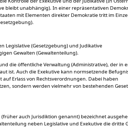
die Kontrolle der Exekutive und der Judikative (In Öster
ative bleibt unabhängig). In einer repräsentativen Demok
Staaten mit Elementen direkter Demokratie tritt im Einzel
sgesetzgebung).
ben Legislative (Gesetzgebung) und Judikative
gigen Gewalten (Gewaltenteilung).
nd die öffentliche Verwaltung (Administrative), der in e
raut ist. Auch die Exekutive kann normsetzende Befugni
t auf Erlass von Rechtsverordnungen. Dabei haben
etzen, sondern werden vielmehr von bestehenden Gese
ve (früher auch Jurisdiktion genannt) bezeichnet ausgeh
ltenteilung neben Legislative und Exekutive die dritte 