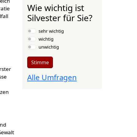
reich
Wie wichtig ist
ratie
Silvester für Sie?
fall
Auswahlmöglichkeiten
sehr wichtig
wichtig
unwichtig
Stimme
rster
Alle Umfragen
sse
tzen
end
Gewalt