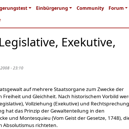
n navigation
gerungstest
Einbürgerung
Community
Forum
e
egislative, Exekutive,
 2008 - 23:10
Staatsgewalt auf mehrere Staatsorgane zum Zwecke der
reiheit und Gleichheit. Nach historischem Vorbild we
gislative), Vollziehung (Exekutive) und Rechtsprechun
ng hat das Prinzip der Gewaltenteilung in den
ocke und Montesquieu (Vom Geist der Gesetze, 1748), die
 Absolutismus richteten.