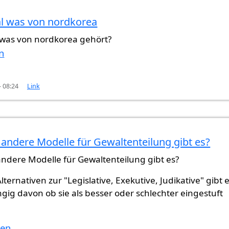
l was von nordkorea
T
von
Senad (nicht überprüft)
was von nordkorea gehört?
n
- 08:24
Link
andere Modelle für Gewaltenteilung gibt es?
ordkorea
von
Gast (nicht überprüft)
ndere Modelle für Gewaltenteilung gibt es?
ternativen zur "Legislative, Exekutive, Judikative" gibt e
ig davon ob sie als besser oder schlechter eingestuft
ten