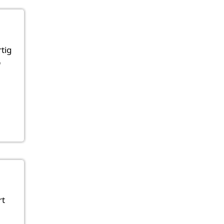
tig
b
rt