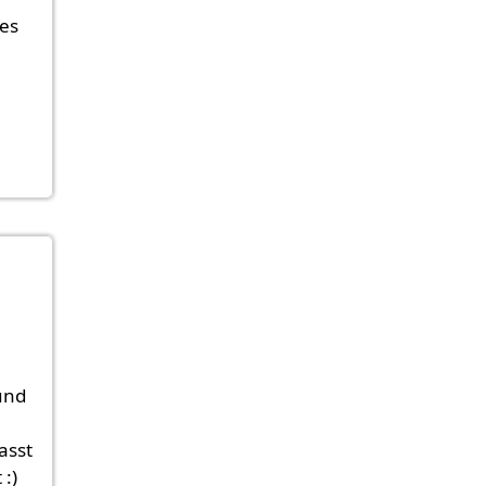
 es
und
asst
:)