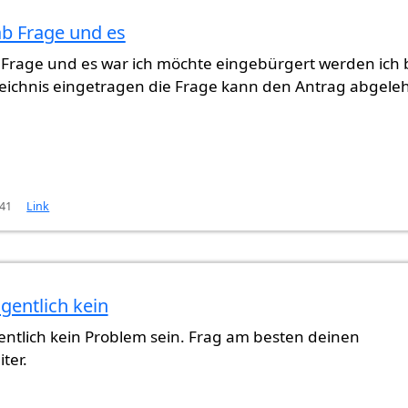
ab Frage und es
 Frage und es war ich möchte eingebürgert werden ich 
zeichnis eingetragen die Frage kann den Antrag abgele
:41
Link
igentlich kein
 es
von
Gast (nicht überprüft)
igentlich kein Problem sein. Frag am besten deinen
ter.