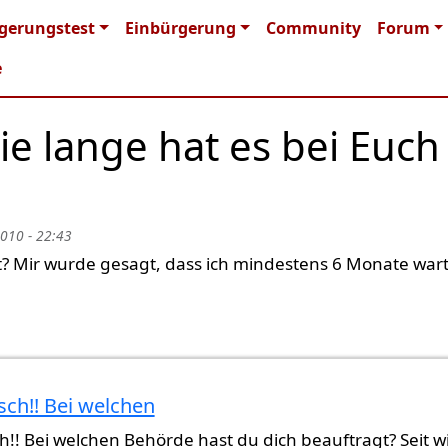
n navigation
gerungstest
Einbürgerung
Community
Forum
e
e lange hat es bei Euch
2010 - 22:43
rt? Mir wurde gesagt, dass ich mindestens 6 Monate war
ch!! Bei welchen
heute
von
lowrider (nicht überprüft)
!! Bei welchen Behörde hast du dich beauftragt? Seit w