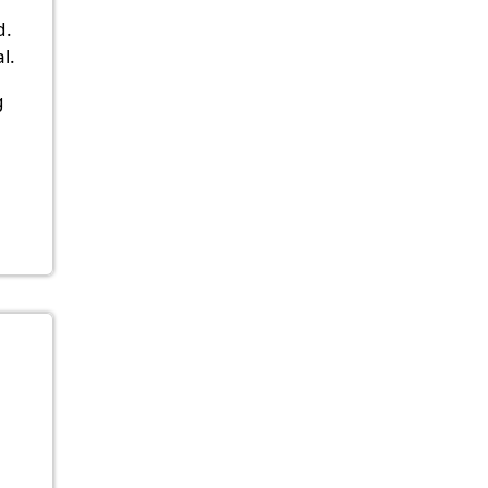
d.
l.
g