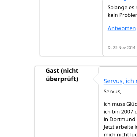
Antwort auf
Bin Schüler und lebe vo
Solange es n
kein Proble
Antworten
Di. 25 Nov 2014 
Gast (nicht
überprüft)
Servus, ich
Servus,
ich muss Glück
ich bin 2007
in Dortmund s
Jetzt arbeite
mich nicht lü