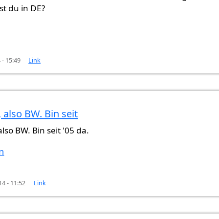
t du in DE?
- 15:49
Link
 also BW. Bin seit
chen
von
Gast (nicht überprüft)
also BW. Bin seit '05 da.
n
4 - 11:52
Link