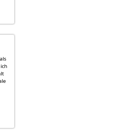
als
 ich
lt
ale