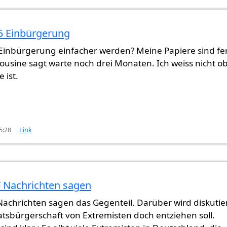
5 Einbürgerung
 Einbürgerung einfacher werden? Meine Papiere sind fer
usine sagt warte noch drei Monaten. Ich weiss nicht o
 ist.
5:28
Link
F Nachrichten sagen
ung
von
Gast (nicht überprüft)
Nachrichten sagen das Gegenteil. Darüber wird diskutie
tsbürgerschaft von Extremisten doch entziehen soll.