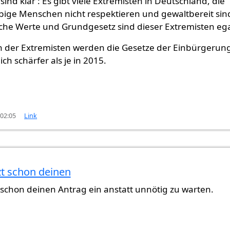
nd klar : Es gibt viele Extremisten in Deutschland, die
ige Menschen nicht respektieren und gewaltbereit sin
he Werte und Grundgesetz sind dieser Extremisten ega
n der Extremisten werden die Gesetze der Einbürgerun
ch schärfer als je in 2015.
 02:05
Link
zt schon deinen
ung
von
Gast (nicht überprüft)
t schon deinen Antrag ein anstatt unnötig zu warten.