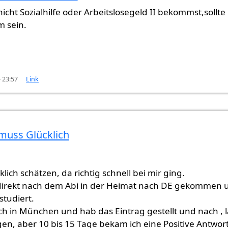
n Amt
von
Gast (nicht überprüft)
icht Sozialhilfe oder Arbeitslosegeld II bekommst,sollte
m sein.
- 23:57
Link
 muss Glücklich
lich schätzen, da richtig schnell bei mir ging.
 direkt nach dem Abi in der Heimat nach DE gekommen 
tudiert.
 ich in München und hab das Eintrag gestellt und nach , l
gen, aber 10 bis 15 Tage bekam ich eine Positive Antwort 