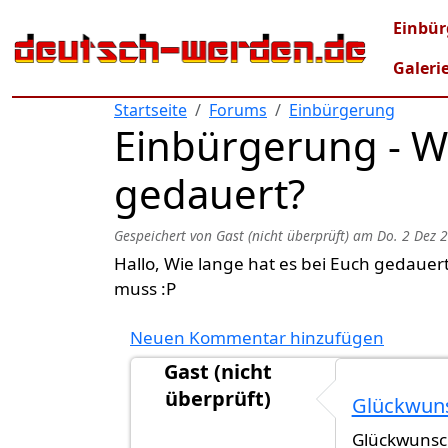
Direkt zum Inhalt
Mai
Einbür
Galeri
Startseite
Forums
Einbürgerung
Einbürgerung - Wi
gedauert?
Gespeichert von
Gast (nicht überprüft)
am
Do. 2 Dez 
Hallo, Wie lange hat es bei Euch gedaue
muss :P
Neuen Kommentar hinzufügen
Gast (nicht
überprüft)
Glückwuns
Antwort auf
Einbürgerungsurkunde 
Glückwunsch