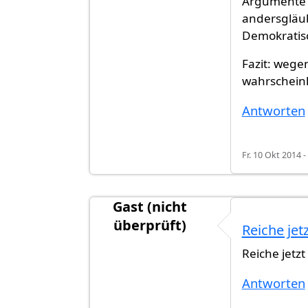
Argumente si
andersgläub
Demokratisc
Fazit: wege
wahrscheinli
Antworten
Fr. 10 Okt 2014 -
Gast (nicht
überprüft)
Reiche jet
Antwort auf
Wird in 2015 Einbürger
Reiche jetz
Antworten