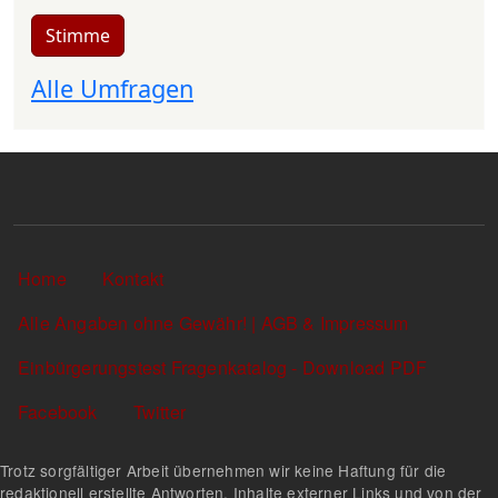
Stimme
Alle Umfragen
Sekundärlinks
Home
Kontakt
Alle Angaben ohne Gewähr! | AGB & Impressum
Einbürgerungstest Fragenkatalog - Download PDF
Facebook
Twitter
Trotz sorgfältiger Arbeit übernehmen wir keine Haftung für die
redaktionell erstellte Antworten, Inhalte externer Links und von der