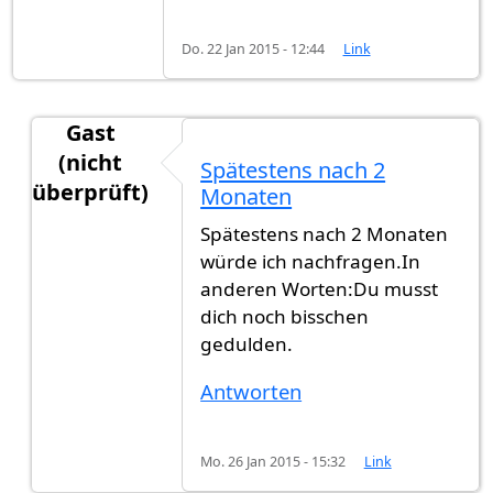
Do. 22 Jan 2015 - 12:44
Link
Gast
(nicht
Spätestens nach 2
überprüft)
Monaten
Antwort auf
Hallo, ich habe heute ein
von
Gast (n
Spätestens nach 2 Monaten
würde ich nachfragen.In
anderen Worten:Du musst
dich noch bisschen
gedulden.
Antworten
Mo. 26 Jan 2015 - 15:32
Link