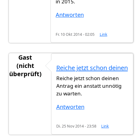
in 2015.
Antworten
Fr. 10 Okt 2014 - 02:05
Link
Gast
(nicht
Reiche jetzt schon deinen
überprüft)
Reiche jetzt schon deinen
Antwort auf
Wird in 2015 Einbürgerung
von
Gast
Antrag ein anstatt unnötig
zu warten.
Antworten
Di. 25 Nov 2014 - 23:58
Link