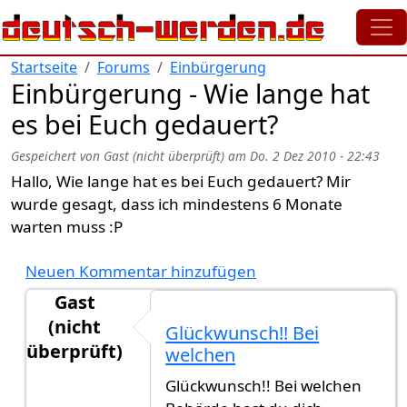
Direkt zum Inhalt
Startseite
Forums
Einbürgerung
Einbürgerung - Wie lange hat
es bei Euch gedauert?
Gespeichert von
Gast (nicht überprüft)
am
Do. 2 Dez 2010 - 22:43
Hallo, Wie lange hat es bei Euch gedauert? Mir
wurde gesagt, dass ich mindestens 6 Monate
warten muss :P
Neuen Kommentar hinzufügen
Gast
(nicht
Glückwunsch!! Bei
überprüft)
welchen
Antwort auf
Einbürgerungsurkunde heute
von
lo
Glückwunsch!! Bei welchen