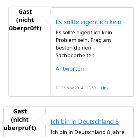
Gast
(nicht
Es sollte eigentlich kein
überprüft)
Es sollte eigentlich kein
Antwort auf
Hallo ich Hab Frage und es
von
Gast
Problem sein. Frag am
besten deinen
Sachbearbeiter.
Antworten
Di. 25 Nov 2014 - 23:59
Link
Gast
(nicht
Ich bin in Deutschland 8
überprüft)
Ich bin in Deutschland 8 Jahre