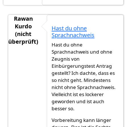
Rawan
Kurdo
Hast du ohne
(nicht
Sprachnachweis
überprüft)
Hast du ohne
Antwort auf
Es war endlich zu weit, den
von
Fawa
Sprachnachweis und ohne
Zeugnis von
Einbürgerungstest Antrag
gestellt? Ich dachte, dass es
so nicht geht. Mindestens
nicht ohne Sprachnachweis.
Vielleicht ist es lockerer
geworden und ist auch
besser so.
Vorbereitung kann länger