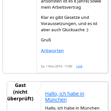
ansonsten ist es 8 Jahre) sowie
mein Arbeitsvertrag
Klar es gibt Gesetze und
Voraussetzungen, und es ist
aber auch Glücksache :)
Gruß
Antworten
Sa. 1 Nov 2014 - 17:00
Link
Gast
(nicht
Hallo, ich habe in
überprüft)
München
Antwort auf
Servus, ich muss Glücklich
von
Gast 
Hallo, ich habe in München