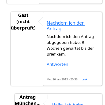
Gast
(nicht
Nachdem ich den
überprüft)
Antrag
Antwort auf
Hi Wann Haben sie ihre Antrag
vo
Nachdem ich den Antrag
abgegeben habe, 9
Wochen gewartet bis der
Brief kam.
Antworten
Mo. 26 Jan 2015 - 20:33
Link
Antrag
München…
Hallo, ich habe