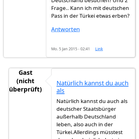
Deutschland besuchen? Und 2
Frage.. Kann ich mit deutschen
Pass in der Türkei etwas erben?
Antworten
Mo. 5 Jan 2015 - 02:41
Link
Gast
(nicht
Natürlich kannst du auch
überprüft)
als
Antwort auf
Hallo habe eine frage kann
von
Gast
Natürlich kannst du auch als
deutscher Staatsbürger
außerhalb Deutschland
leben, also auch in der
Türkei.Allerdings müsstest