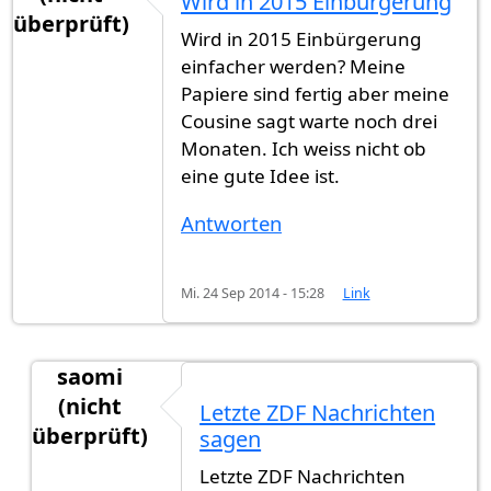
Wird in 2015 Einbürgerung
überprüft)
Wird in 2015 Einbürgerung
einfacher werden? Meine
Papiere sind fertig aber meine
Cousine sagt warte noch drei
Monaten. Ich weiss nicht ob
eine gute Idee ist.
Antworten
Mi. 24 Sep 2014 - 15:28
Link
saomi
(nicht
Letzte ZDF Nachrichten
überprüft)
sagen
Antwort auf
Wird in 2015 Einbürgerung
von
Gast
Letzte ZDF Nachrichten