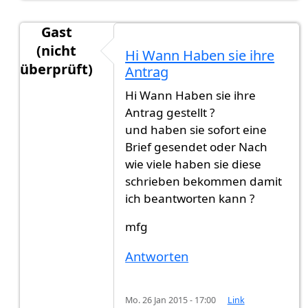
Gast
(nicht
Hi Wann Haben sie ihre
überprüft)
Antrag
Antwort auf
Hallo, ich habe heute ein
von
Gast (n
Hi Wann Haben sie ihre
Antrag gestellt ?
und haben sie sofort eine
Brief gesendet oder Nach
wie viele haben sie diese
schrieben bekommen damit
ich beantworten kann ?
mfg
Antworten
Mo. 26 Jan 2015 - 17:00
Link