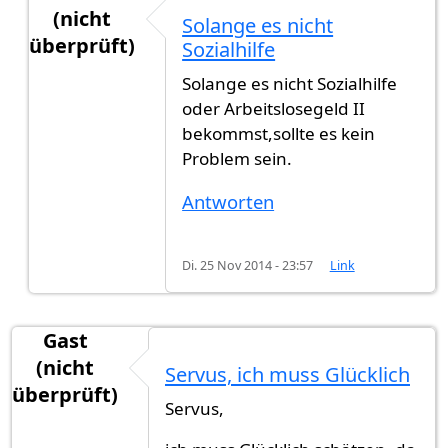
(nicht
Solange es nicht
überprüft)
Sozialhilfe
Antwort auf
Bin Schüler und lebe von Amt
von
Ga
Solange es nicht Sozialhilfe
oder Arbeitslosegeld II
bekommst,sollte es kein
Problem sein.
Antworten
Di. 25 Nov 2014 - 23:57
Link
Gast
(nicht
Servus, ich muss Glücklich
überprüft)
Servus,