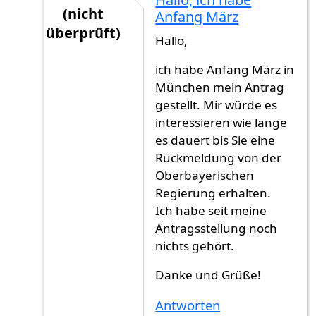
(nicht
Anfang März
überprüft)
Hallo,
Antwort auf
Nachdem ich den Antrag
von
Ga
ich habe Anfang März in
München mein Antrag
gestellt. Mir würde es
interessieren wie lange
es dauert bis Sie eine
Rückmeldung von der
Oberbayerischen
Regierung erhalten.
Ich habe seit meine
Antragsstellung noch
nichts gehört.
Danke und Grüße!
Antworten