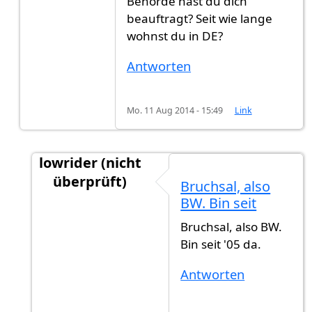
Behörde hast du dich
beauftragt? Seit wie lange
wohnst du in DE?
Antworten
Mo. 11 Aug 2014 - 15:49
Link
lowrider (nicht
überprüft)
Bruchsal, also
Antwort auf
Glückwunsch!! Bei welchen
von
Ga
BW. Bin seit
Bruchsal, also BW.
Bin seit '05 da.
Antworten