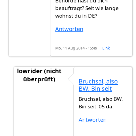
Behörde hast du dich
beauftragt? Seit wie lange
wohnst du in DE?
Antworten
Mo. 11 Aug 2014 - 15:49
Link
lowrider (nicht
überprüft)
Bruchsal, also
Antwort auf
Glückwunsch!! Bei welchen
von
Ga
BW. Bin seit
Bruchsal, also BW.
Bin seit '05 da.
Antworten