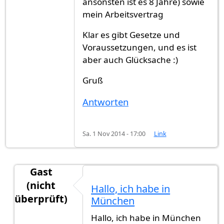
ansonsten ist es 8 Jahre) sowie
mein Arbeitsvertrag
Klar es gibt Gesetze und
Voraussetzungen, und es ist
aber auch Glücksache :)
Gruß
Antworten
Sa. 1 Nov 2014 - 17:00
Link
Gast
(nicht
Hallo, ich habe in
überprüft)
München
Antwort auf
Servus, ich muss Glücklich
von
Gast 
Hallo, ich habe in München