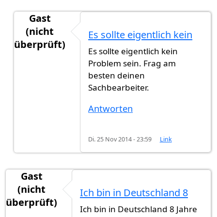
Gast
(nicht
Es sollte eigentlich kein
überprüft)
Es sollte eigentlich kein
Antwort auf
Hallo ich Hab Frage und es
von
Gast
Problem sein. Frag am
besten deinen
Sachbearbeiter.
Antworten
Di. 25 Nov 2014 - 23:59
Link
Gast
(nicht
Ich bin in Deutschland 8
überprüft)
Ich bin in Deutschland 8 Jahre