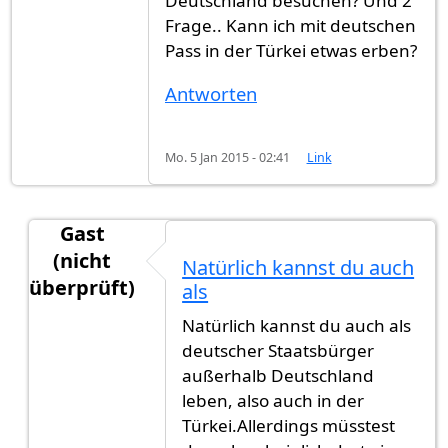
Deutschland besuchen? Und 2
Frage.. Kann ich mit deutschen
Pass in der Türkei etwas erben?
Antworten
Mo. 5 Jan 2015 - 02:41
Link
Gast
(nicht
Natürlich kannst du auch
überprüft)
als
Antwort auf
Hallo habe eine frage kann
von
Gast
Natürlich kannst du auch als
deutscher Staatsbürger
außerhalb Deutschland
leben, also auch in der
Türkei.Allerdings müsstest