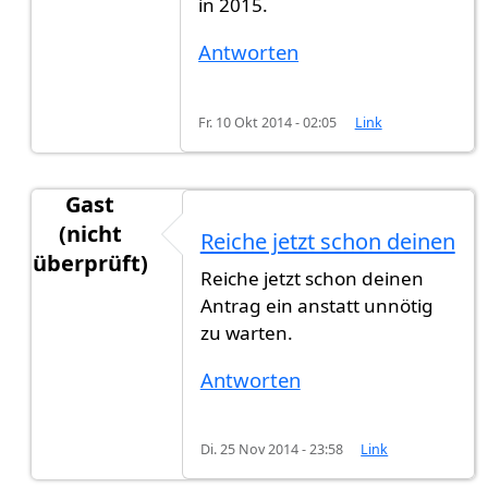
in 2015.
Antworten
Fr. 10 Okt 2014 - 02:05
Link
Gast
(nicht
Reiche jetzt schon deinen
überprüft)
Reiche jetzt schon deinen
Antwort auf
Wird in 2015 Einbürgerung
von
Gast
Antrag ein anstatt unnötig
zu warten.
Antworten
Di. 25 Nov 2014 - 23:58
Link