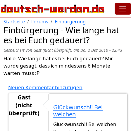
Direkt zum Inhalt
Startseite
Forums
Einbürgerung
Einbürgerung - Wie lange hat
es bei Euch gedauert?
Gespeichert von
Gast (nicht überprüft)
am
Do. 2 Dez 2010 - 22:43
Hallo, Wie lange hat es bei Euch gedauert? Mir
wurde gesagt, dass ich mindestens 6 Monate
warten muss :P
Neuen Kommentar hinzufügen
Gast
(nicht
Glückwunsch!! Bei
überprüft)
welchen
Antwort auf
Einbürgerungsurkunde heute
von
lo
Glückwunsch!! Bei welchen