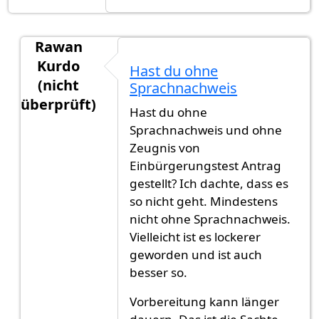
Rawan
Kurdo
Hast du ohne
(nicht
Sprachnachweis
überprüft)
Hast du ohne
Antwort auf
Es war endlich zu weit, den
von
Fawa
Sprachnachweis und ohne
Zeugnis von
Einbürgerungstest Antrag
gestellt? Ich dachte, dass es
so nicht geht. Mindestens
nicht ohne Sprachnachweis.
Vielleicht ist es lockerer
geworden und ist auch
besser so.
Vorbereitung kann länger