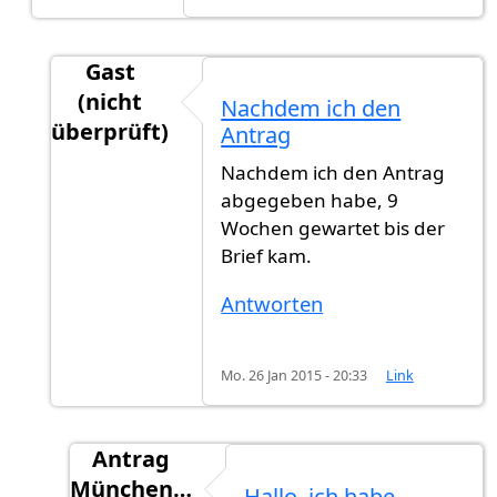
Gast
(nicht
Nachdem ich den
überprüft)
Antrag
Antwort auf
Hi Wann Haben sie ihre Antrag
vo
Nachdem ich den Antrag
abgegeben habe, 9
Wochen gewartet bis der
Brief kam.
Antworten
Mo. 26 Jan 2015 - 20:33
Link
Antrag
München…
Hallo, ich habe