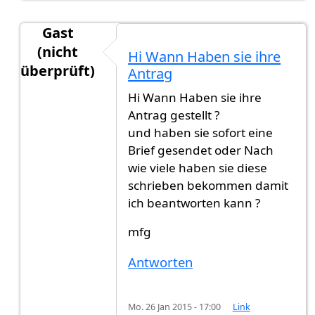
Gast
(nicht
Hi Wann Haben sie ihre
überprüft)
Antrag
Antwort auf
Hallo, ich habe heute ein
von
Gast (n
Hi Wann Haben sie ihre
Antrag gestellt ?
und haben sie sofort eine
Brief gesendet oder Nach
wie viele haben sie diese
schrieben bekommen damit
ich beantworten kann ?
mfg
Antworten
Mo. 26 Jan 2015 - 17:00
Link