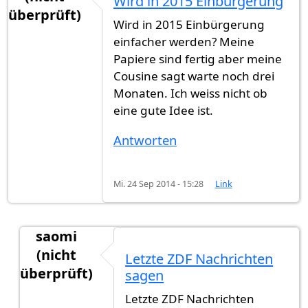
Wird in 2015 Einbürgerung
überprüft)
Wird in 2015 Einbürgerung
einfacher werden? Meine
Papiere sind fertig aber meine
Cousine sagt warte noch drei
Monaten. Ich weiss nicht ob
eine gute Idee ist.
Antworten
Mi. 24 Sep 2014 - 15:28
Link
saomi
(nicht
Letzte ZDF Nachrichten
überprüft)
sagen
Antwort auf
Wird in 2015 Einbürgerung
von
Gast
Letzte ZDF Nachrichten