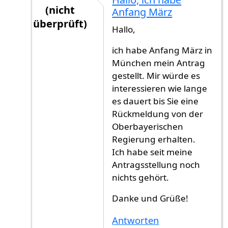
(nicht
Anfang März
überprüft)
Hallo,
Antwort auf
Nachdem ich den Antrag
von
Ga
ich habe Anfang März in
München mein Antrag
gestellt. Mir würde es
interessieren wie lange
es dauert bis Sie eine
Rückmeldung von der
Oberbayerischen
Regierung erhalten.
Ich habe seit meine
Antragsstellung noch
nichts gehört.
Danke und Grüße!
Antworten