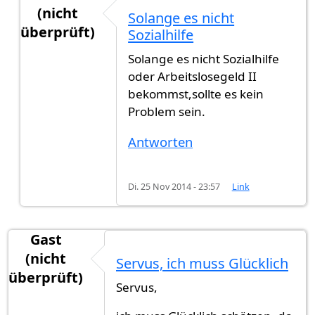
(nicht
Solange es nicht
überprüft)
Sozialhilfe
Antwort auf
Bin Schüler und lebe von Amt
von
Ga
Solange es nicht Sozialhilfe
oder Arbeitslosegeld II
bekommst,sollte es kein
Problem sein.
Antworten
Di. 25 Nov 2014 - 23:57
Link
Gast
(nicht
Servus, ich muss Glücklich
überprüft)
Servus,