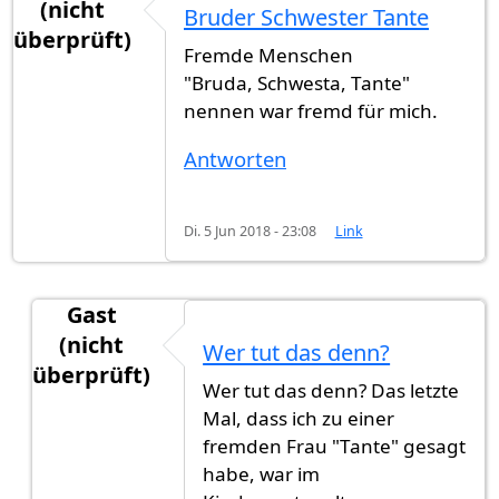
(nicht
Bruder Schwester Tante
überprüft)
Fremde Menschen
"Bruda, Schwesta, Tante"
nennen war fremd für mich.
Antworten
Di. 5 Jun 2018 - 23:08
Link
Gast
(nicht
Wer tut das denn?
überprüft)
Wer tut das denn? Das letzte
Antwort auf
Bruder Schwester Tante
von
Gast (n
Mal, dass ich zu einer
fremden Frau "Tante" gesagt
habe, war im