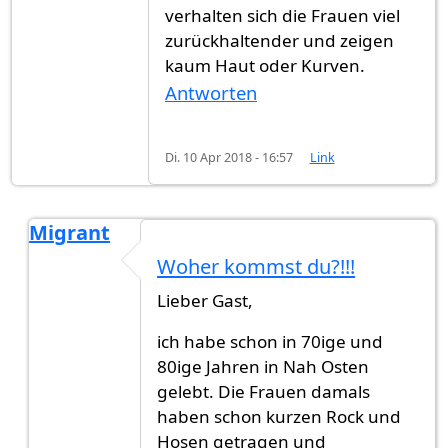
verhalten sich die Frauen viel
zurückhaltender und zeigen
kaum Haut oder Kurven.
Antworten
Di. 10 Apr 2018 - 16:57
Link
Migrant
Antwort auf
Wie sich die Frauen…
von
Gast (nich
Woher kommst du?!!!
Lieber Gast,
ich habe schon in 70ige und
80ige Jahren in Nah Osten
gelebt. Die Frauen damals
haben schon kurzen Rock und
Hosen getragen und