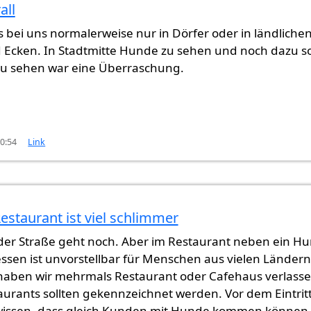
all
 bei uns normalerweise nur in Dörfer oder in ländliche
 Ecken. In Stadtmitte Hunde zu sehen und noch dazu s
zu sehen war eine Überraschung.
00:54
Link
staurant ist viel schlimmer
(nicht überprüft)
er Straße geht noch. Aber im Restaurant neben ein H
essen ist unvorstellbar für Menschen aus vielen Ländern
aben wir mehrmals Restaurant oder Cafehaus verlasse
aurants sollten gekennzeichnet werden. Vor dem Eintrit
 wissen, dass gleich Kunden mit Hunde kommen können