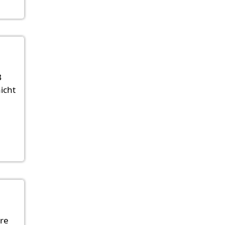
B
icht
ure