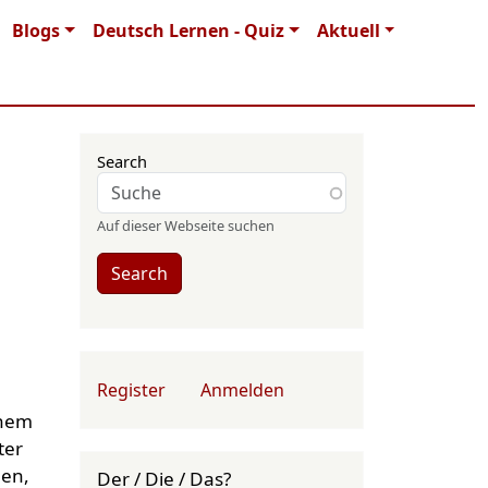
Blogs
Deutsch Lernen - Quiz
Aktuell
Search
Auf dieser Webseite suchen
Search
User account menu
Register
Anmelden
inem
ter
ben,
Der / Die / Das?