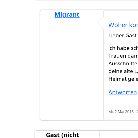
Migrant
Antwort auf
Wie sich die Frauen…
vo
Woher kom
Lieber Gast,
ich habe sc
Frauen dam
Ausschnitte
deine alte 
Heimat gel
Antworten
Mi. 2 Mai 2018 - 
Gast (nicht