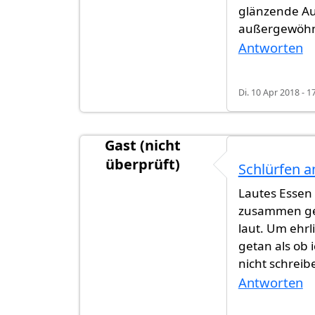
glänzende Aut
außergewöhn
Antworten
Di. 10 Apr 2018 - 1
Gast (nicht
überprüft)
Schlürfen a
Lautes Essen 
zusammen geg
laut. Um ehrl
getan als ob 
nicht schreib
Antworten