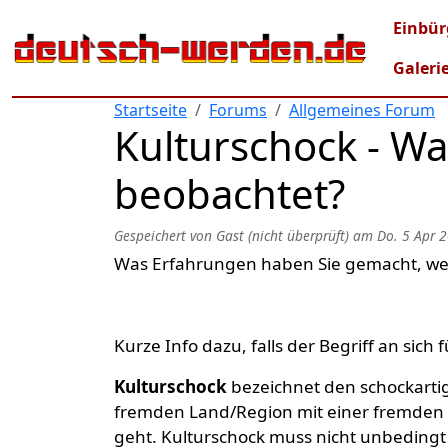
Direkt zum Inhalt
Mai
Einbür
Galeri
Startseite
Forums
Allgemeines Forum
Kulturschock - Wa
beobachtet?
Gespeichert von
Gast (nicht überprüft)
am
Do. 5 Apr 2
Was Erfahrungen haben Sie gemacht, wel
Kurze Info dazu, falls der Begriff an sich f
Kulturschock
bezeichnet den schockart
fremden Land/Region mit einer fremden K
geht. Kulturschock muss nicht unbeding