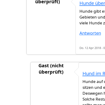
überprüft)
Hunde über
Hunde gibt es
Gebieten und
viele Hunde 
Antworten
Do. 12 Apr 2018 - 
Gast (nicht
überprüft)
Hund im Re
Antwort auf
Hunde überall
von
Gast 
Hunde auf d
sitzen und 
Deswegen h
Solche Rest
sollte man