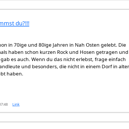
n
Gast (nicht überprüft)
mst du?!!!
hon in 70ige und 80ige Jahren in Nah Osten gelebt. Die
als haben schon kurzen Rock und Hosen getragen und
 gab es auch. Wenn du das nicht erlebst, frage einfach
Landleute und besonders, die nicht in einem Dorf in alte
ebt haben.
07:48
Link