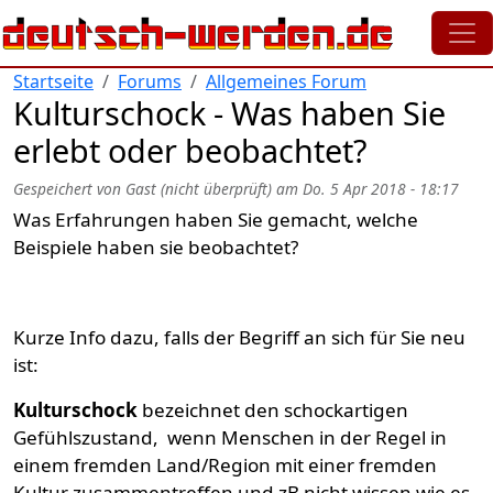
Direkt zum Inhalt
Startseite
Forums
Allgemeines Forum
Kulturschock - Was haben Sie
erlebt oder beobachtet?
Gespeichert von
Gast (nicht überprüft)
am
Do. 5 Apr 2018 - 18:17
Was Erfahrungen haben Sie gemacht, welche
Beispiele haben sie beobachtet?
Kurze Info dazu, falls der Begriff an sich für Sie neu
ist:
Kulturschock
bezeichnet den schockartigen
Gefühlszustand, wenn Menschen in der Regel in
einem fremden Land/Region mit einer fremden
Kultur zusammentreffen und zB nicht wissen wie es