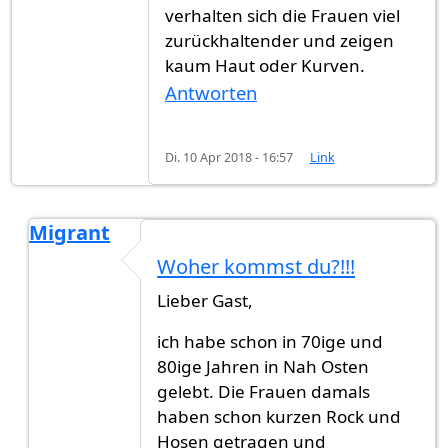
verhalten sich die Frauen viel
zurückhaltender und zeigen
kaum Haut oder Kurven.
Antworten
Di. 10 Apr 2018 - 16:57
Link
Migrant
Antwort auf
Wie sich die Frauen…
von
Gast (nich
Woher kommst du?!!!
Lieber Gast,
ich habe schon in 70ige und
80ige Jahren in Nah Osten
gelebt. Die Frauen damals
haben schon kurzen Rock und
Hosen getragen und