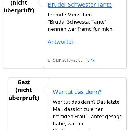
(nicht
Bruder Schwester Tante
überprüft)
Fremde Menschen
"Bruda, Schwesta, Tante"
nennen war fremd für mich.
Antworten
Di. 5 Jun 2018 - 23:08
Link
Gast
(nicht
Wer tut das denn?
überprüft)
Wer tut das denn? Das letzte
Antwort auf
Bruder Schwester Tante
von
Gast (n
Mal, dass ich zu einer
fremden Frau "Tante" gesagt
habe, war im