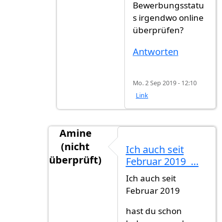
Bewerbungsstatu
s irgendwo online
überprüfen?
Antworten
Mo. 2 Sep 2019 - 12:10
Link
Amine
(nicht
Ich auch seit
überprüft)
Februar 2019 …
Antwort auf
Warte seit feb 2019
von
Gs (
Ich auch seit
Februar 2019
hast du schon