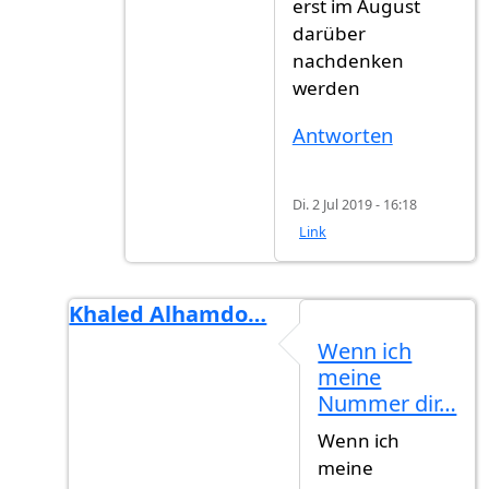
erst im August
darüber
nachdenken
werden
Antworten
Di. 2 Jul 2019 - 16:18
Link
Khaled Alhamdo…
Antwort auf
Noch paar monat
von
Hehav (ni
Wenn ich
meine
Nummer dir…
Wenn ich
meine