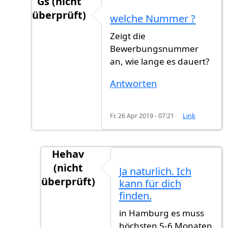
Gs (nicht
überprüft)
welche Nummer ?
Antwort auf
Noch paar monat
von
Hehav (ni
Zeigt die
Bewerbungsnummer
an, wie lange es dauert?
Antworten
Fr. 26 Apr 2019 - 07:21
Link
Hehav
(nicht
Ja naturlich. Ich
überprüft)
kann für dich
Antwort auf
welche Nummer ?
von
Gs (nic
finden.
in Hamburg es muss
höchsten 5-6 Monaten