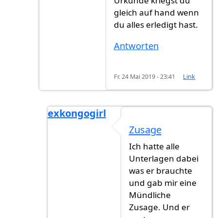
Urkunde kriegst du
gleich auf hand wenn
du alles erledigt hast.
Antworten
Fr. 24 Mai 2019 - 23:41
Link
exkongogirl
Antwort auf
Zusage ?
von
Hehav (nicht ü
Zusage
Ich hatte alle
Unterlagen dabei
was er brauchte
und gab mir eine
Mündliche
Zusage. Und er