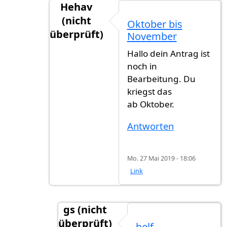
Hehav
(nicht
Oktober bis
überprüft)
November
Antwort auf
Warte seit feb 2019
von
Gs (
Hallo dein Antrag ist
noch in
Bearbeitung. Du
kriegst das
ab Oktober.
Antworten
Mo. 27 Mai 2019 - 18:06
Link
gs (nicht
überprüft)
helf