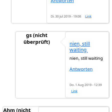
Antworten
Di. 30 Jul 2019 - 19:08
Link
gs (nicht
überprüft)
nien, still
Antwort auf
Einbürgerung
von
Gast (nicht üb
waiting
nien, still waiting
Antworten
Do. 1 Aug 2019 - 12:39
Link
Ahm (nicht