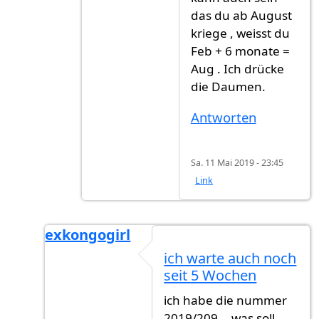
das du ab August
kriege , weisst du
Feb + 6 monate =
Aug . Ich drücke
die Daumen.
Antworten
Sa. 11 Mai 2019 - 23:45
Link
exkongogirl
Antwort auf
Noch paar monat
von
Hehav (ni
ich warte auch noch
seit 5 Wochen
ich habe die nummer
2019/209... was soll