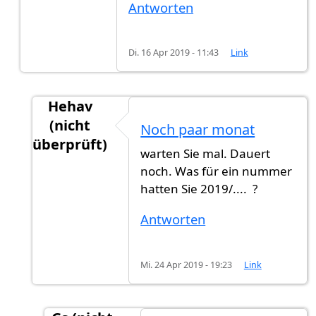
Antworten
Di. 16 Apr 2019 - 11:43
Link
Hehav
(nicht
Noch paar monat
überprüft)
warten Sie mal. Dauert
Antwort auf
Kann ich wissen, wann Sie…
von
Gs
noch. Was für ein nummer
hatten Sie 2019/.... ?
Antworten
Mi. 24 Apr 2019 - 19:23
Link