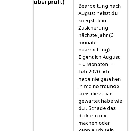
überprüft)
Bearbeitung nach
Antwort auf
Ich habe lange warten
vo
August heisst du
kriegst dein
Zusicherung
nächste Jahr (6
monate
bearbeitung).
Eigentlich August
+ 6 Monaten =
Feb 2020. ich
habe nie gesehen
in meine freunde
kreis die zu viel
gewartet habe wie
du . Schade das
du kann nix
machen oder
kann auch sein