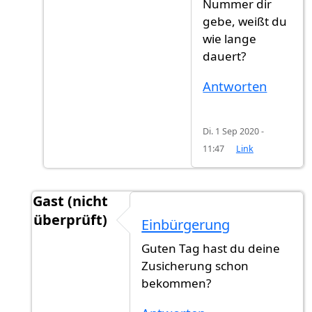
Nummer dir
gebe, weißt du
wie lange
dauert?
Antworten
Di. 1 Sep 2020 -
11:47
Link
Gast (nicht
überprüft)
Einbürgerung
Antwort auf
Kann ich wissen, wann Sie…
von
Gs
Guten Tag hast du deine
Zusicherung schon
bekommen?