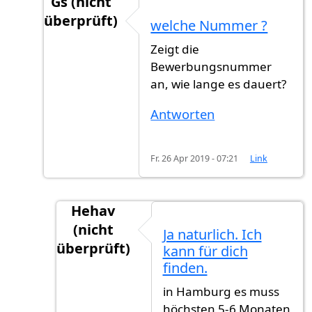
Gs (nicht
überprüft)
welche Nummer ?
Antwort auf
Noch paar monat
von
Hehav (ni
Zeigt die
Bewerbungsnummer
an, wie lange es dauert?
Antworten
Fr. 26 Apr 2019 - 07:21
Link
Hehav
(nicht
Ja naturlich. Ich
überprüft)
kann für dich
Antwort auf
welche Nummer ?
von
Gs (nic
finden.
in Hamburg es muss
höchsten 5-6 Monaten