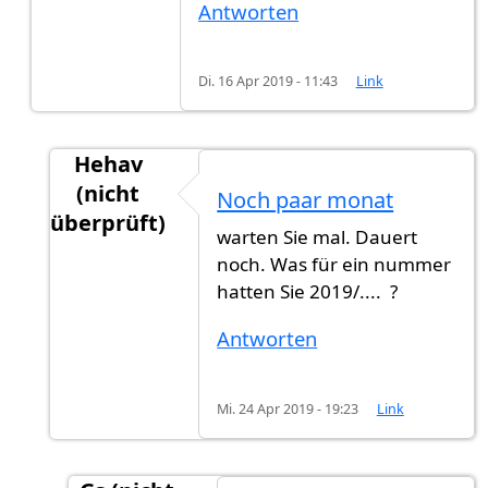
Antworten
Di. 16 Apr 2019 - 11:43
Link
Hehav
(nicht
Noch paar monat
überprüft)
warten Sie mal. Dauert
Antwort auf
Kann ich wissen, wann Sie…
von
Gs
noch. Was für ein nummer
hatten Sie 2019/.... ?
Antworten
Mi. 24 Apr 2019 - 19:23
Link