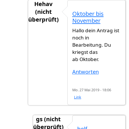
Hehav
(nicht
Oktober bis
überprüft)
November
Antwort auf
Warte seit feb 2019
von
Gs (
Hallo dein Antrag ist
noch in
Bearbeitung. Du
kriegst das
ab Oktober.
Antworten
Mo. 27 Mai 2019 - 18:06
Link
gs (nicht
überprüft)
helf