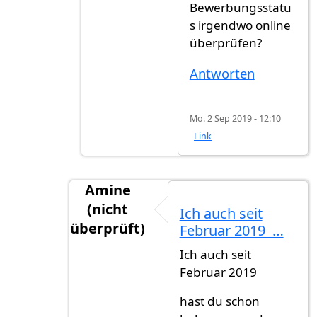
Bewerbungsstatu
s irgendwo online
überprüfen?
Antworten
Mo. 2 Sep 2019 - 12:10
Link
Amine
(nicht
Ich auch seit
überprüft)
Februar 2019 …
Antwort auf
Warte seit feb 2019
von
Gs (
Ich auch seit
Februar 2019
hast du schon