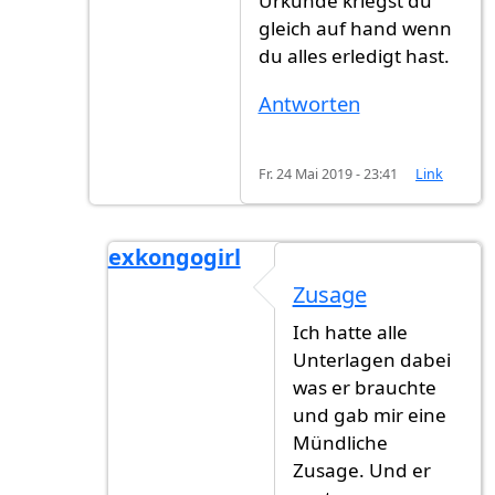
Urkunde kriegst du
gleich auf hand wenn
du alles erledigt hast.
Antworten
Fr. 24 Mai 2019 - 23:41
Link
exkongogirl
Antwort auf
Zusage ?
von
Hehav (nicht ü
Zusage
Ich hatte alle
Unterlagen dabei
was er brauchte
und gab mir eine
Mündliche
Zusage. Und er