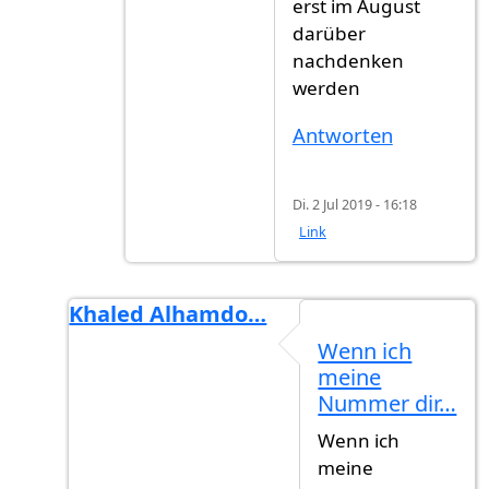
erst im August
darüber
nachdenken
werden
Antworten
Di. 2 Jul 2019 - 16:18
Link
Khaled Alhamdo…
Antwort auf
Noch paar monat
von
Hehav (ni
Wenn ich
meine
Nummer dir…
Wenn ich
meine