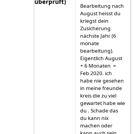
überprüft)
Bearbeitung nach
Antwort auf
Ich habe lange warten
vo
August heisst du
kriegst dein
Zusicherung
nächste Jahr (6
monate
bearbeitung).
Eigentlich August
+ 6 Monaten =
Feb 2020. ich
habe nie gesehen
in meine freunde
kreis die zu viel
gewartet habe wie
du . Schade das
du kann nix
machen oder
kann auch sein