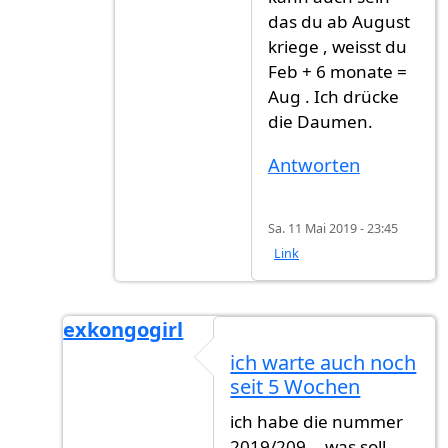
das du ab August
kriege , weisst du
Feb + 6 monate =
Aug . Ich drücke
die Daumen.
Antworten
Sa. 11 Mai 2019 - 23:45
Link
exkongogirl
Antwort auf
Noch paar monat
von
Hehav (ni
ich warte auch noch
seit 5 Wochen
ich habe die nummer
2019/209... was soll