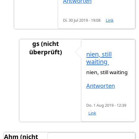
Antworten
Di. 30 Jul 2019 - 19:08
Link
gs (nicht
überprüft)
nien, still
Antwort auf
Einbürgerung
von
Gast (nicht üb
waiting
nien, still waiting
Antworten
Do. 1 Aug 2019 - 12:39
Link
Ahm (nicht