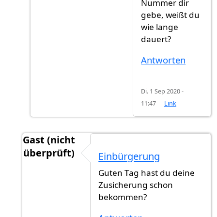
Nummer dir
gebe, weißt du
wie lange
dauert?
Antworten
Di. 1 Sep 2020 -
11:47
Link
Gast (nicht
überprüft)
Einbürgerung
Antwort auf
Kann ich wissen, wann Sie…
von
Gs
Guten Tag hast du deine
Zusicherung schon
bekommen?