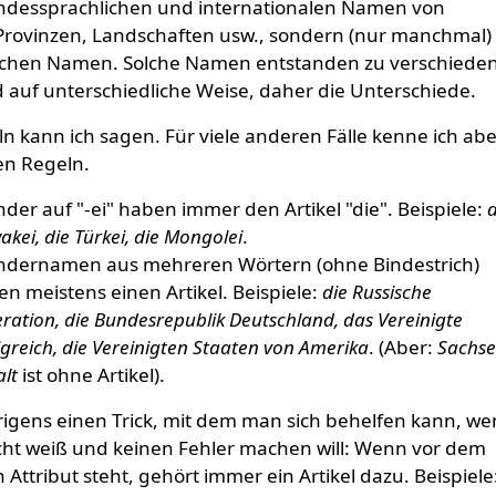
andessprachlichen und internationalen Namen von
Provinzen, Landschaften usw., sondern (nur manchmal) 
chen Namen. Solche Namen entstanden zu verschiede
 auf unterschiedliche Weise, daher die Unterschiede.
n kann ich sagen. Für viele anderen Fälle kenne ich ab
en Regeln.
nder auf "-ei" haben immer den Artikel "die". Beispiele:
d
akei, die Türkei, die Mongolei
.
ändernamen aus mehreren Wörtern (ohne Bindestrich)
n meistens einen Artikel. Beispiele:
die Russische
ration, die Bundesrepublik Deutschland, das Vereinigte
greich, die Vereinigten Staaten von Amerika
. (Aber:
Sachse
lt
ist ohne Artikel).
rigens einen Trick, mit dem man sich behelfen kann, w
cht weiß und keinen Fehler machen will: Wenn vor dem
Attribut steht, gehört immer ein Artikel dazu. Beispiele