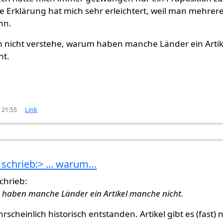
 Erklärung hat mich sehr erleichtert, weil man mehrer
nn.
h nicht verstehe, warum haben manche Länder ein Artik
ht.
 21:55
Link
schrieb:> ... warum…
Für
von
Abayomi (nicht überprüft)
chrieb:
m haben manche Länder ein Artikel manche nicht.
rscheinlich historisch entstanden. Artikel gibt es (fast) 