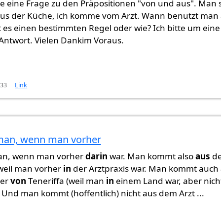
be eine Frage zu den Präpositionen "von und aus". Man 
us der Küche, ich komme vom Arzt. Wann benutzt man
 es einen bestimmten Regel oder wie? Ich bitte um eine
Antwort. Vielen Dankim Voraus.
:33
Link
man, wenn man vorher
ge zu
von
Gast (nicht überprüft)
an, wenn man vorher
darin
war. Man kommt also
aus
de
 weil man vorher
in
der Arztpraxis war. Man kommt auch
ber
von
Teneriffa (weil man
in
einem Land war, aber nicht
. Und man kommt (hoffentlich) nicht aus dem Arzt ...