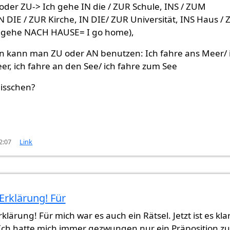
der ZU-> Ich gehe IN die / ZUR Schule, INS / ZUM
N DIE / ZUR Kirche, IN DIE/ ZUR Universität, INS Haus /
h gehe NACH HAUSE= I go home),
n kann man ZU oder AN benutzen: Ich fahre ans Meer/ 
r, ich fahre an den See/ ich fahre zum See
bisschen?
2:07
Link
Erklärung! Für
t man:
von
gast (nicht überprüft)
klärung! Für mich war es auch ein Rätsel. Jetzt ist es kla
ch hatte mich immer gezwungen nur ein Präposition zu