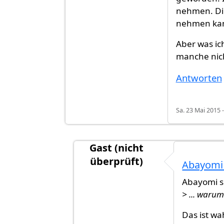
nehmen. Die
nehmen ka
Aber was ic
manche nic
Antworten
Sa. 23 Mai 2015 -
Gast (nicht
überprüft)
Abayomi 
Antwort auf
Sehr gute Erklärung! 
Abayomi s
> ... waru
Das ist wah