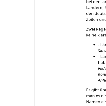
bei den l
Ländern, 
den deuts
Zeiten und
Zwei Regel
keine klar
- Lä
Slow
- L
habe
Föde
Köni
Anha
Es gibt üb
man es ni
Namen ein 