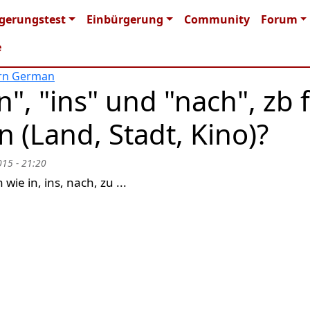
n navigation
gerungstest
Einbürgerung
Community
Forum
e
arn German
", "ins" und "nach", zb 
 (Land, Stadt, Kino)?
015 - 21:20
ie in, ins, nach, zu ...