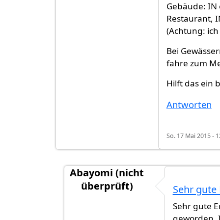
Gebäude: IN o
Restaurant, I
(Achtung: ic
Bei Gewässer
fahre zum Mee
Hilft das ein 
Antworten
So. 17 Mai 2015 - 1
Abayomi (nicht
überprüft)
Sehr gute 
Antwort auf
bei Ländern/Städten sag
Sehr gute Er
geworden. I