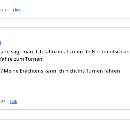
 21:18
Link
m
and sagt man: Ich fahre ins Turnen. In Norddeutschla
 fahre zum Turnen.
ig? Meine Erachtens kann ich nicht ins Turnen fahren
3:52
Link