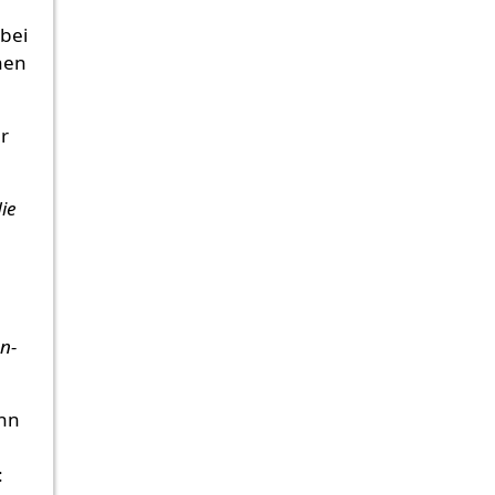
bei
nen
er
ie
n-
enn
: