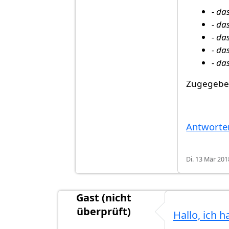
- da
- da
- da
- da
- da
Zugegeben,
Antworte
Di. 13 Mär 201
Gast (nicht
überprüft)
Hallo, ich h