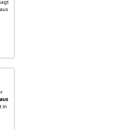
sagt
 aus
r
aus
 in