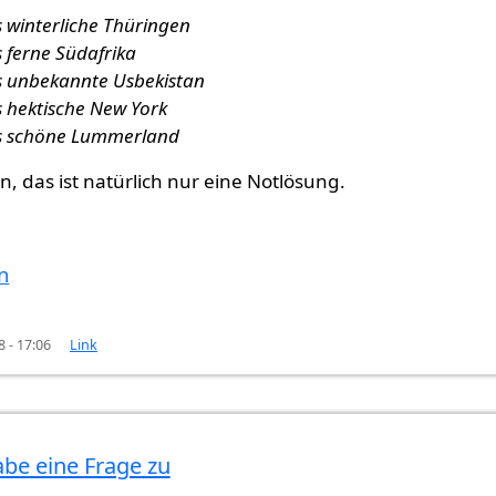
s winterliche Thüringen
s ferne Südafrika
s unbekannte Usbekistan
s hektische New York
s schöne Lummerland
 das ist natürlich nur eine Notlösung.
n
8 - 17:06
Link
abe eine Frage zu