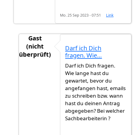
Mo. 25 Sep 2023 - 07:51
Link
Gast
(nicht
Darf ich Dich
überprüft)
fragen. Wie…
Antwort auf
Ich habe fast jede Woche…
von
G
Darf ich Dich fragen.
Wie lange hast du
gewartet, bevor du
angefangen hast, emails
zu schreiben bzw. wann
hast du deinen Antrag
abgegeben? Bei welcher
Sachbearbeiterin ?