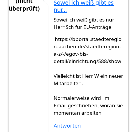
(nicht
Sowei ich weiß gibt es
überprüft)
nur…
Antwort auf
Dezember 2021
von
Ciwan (nicht üb
Sowei ich weiß gibt es nur
Herr Sch für EU-Anträge
https://bportal.staedteregio
n-aachen.de/staedteregion-
a-z/-/egov-bis-
detail/einrichtung/588/show
Vielleicht ist Herr W ein neuer
Mitarbeiter .
Normalerweise wird im
Email geschrieben, woran sie
momentan arbeiten
Antworten