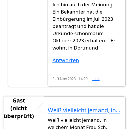
Antwort auf
Eingereicht am Juni 2022,…
von
Anon
Ich bin auch der Meinung...
Ein Bekannter hat die
Einbürgerung im Juli 2023
beantragt und hat die
Urkunde schonmal im
Oktober 2023 erhalten... Er
wohnt in Dortmund
Antworten
Fr. 3 Nov 2023 - 14:20
Link
Gast
(nicht
Weiß vielleicht jemand, in…
überprüft)
Weiß vielleicht jemand, in
welchem Monat Frau Sch.