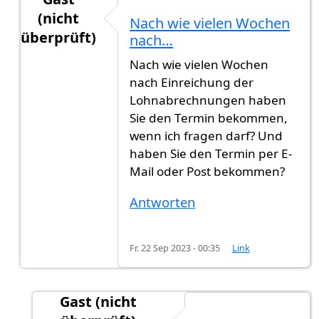
(nicht
Nach wie vielen Wochen
überprüft)
nach…
Antwort auf
Hallo zusammen, zur Infos.:…
von
G
Nach wie vielen Wochen
nach Einreichung der
Lohnabrechnungen haben
Sie den Termin bekommen,
wenn ich fragen darf? Und
haben Sie den Termin per E-
Mail oder Post bekommen?
Antworten
Fr. 22 Sep 2023 - 00:35
Link
Gast (nicht