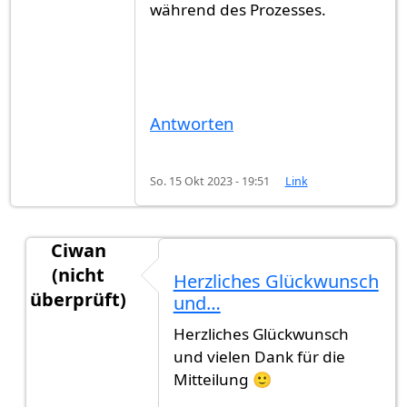
während des Prozesses.
Antworten
So. 15 Okt 2023 - 19:51
Link
Ciwan
(nicht
Herzliches Glückwunsch
überprüft)
und…
Antwort auf
Ich habe die deutsche…
von
anonym 
Herzliches Glückwunsch
und vielen Dank für die
Mitteilung 🙂