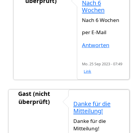
überprüft)
Nach 6
Antwort auf
Nach wie vielen Wochen nach…
vo
Wochen
Nach 6 Wochen
per E-Mail
Antworten
Mo. 25 Sep 2023 - 07:49
Link
Gast (nicht
überprüft)
Danke für die
Antwort auf
Hallo zusammen, zur Infos.:…
von
G
Mitteilung!
Danke für die
Mitteilung!