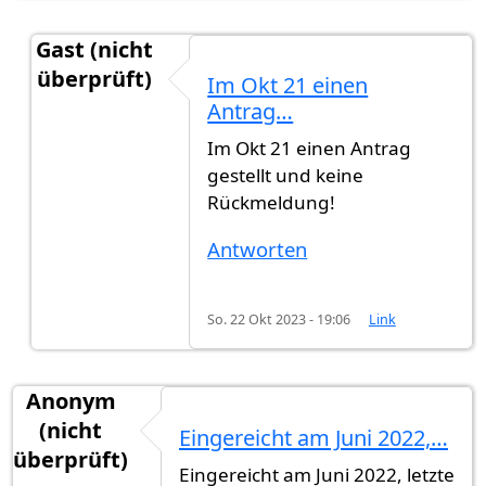
Gast (nicht
überprüft)
Im Okt 21 einen
Antwort auf
Hi, ich habe im Feb 2022…
von
Elias
Antrag…
Im Okt 21 einen Antrag
gestellt und keine
Rückmeldung!
Antworten
So. 22 Okt 2023 - 19:06
Link
Anonym
(nicht
Eingereicht am Juni 2022,…
überprüft)
Eingereicht am Juni 2022, letzte