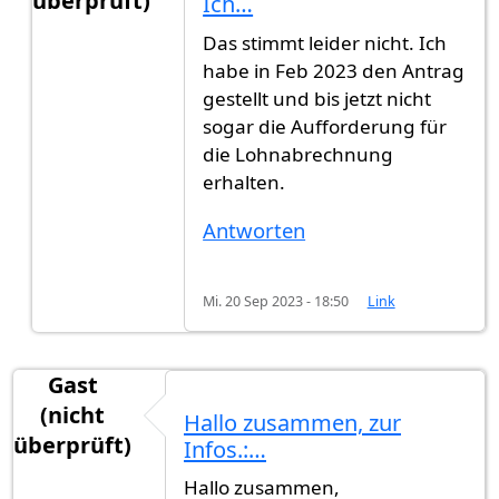
überprüft)
Ich…
Antwort auf
Ab 2023 werden alle neuen…
von
Ga
Das stimmt leider nicht. Ich
habe in Feb 2023 den Antrag
gestellt und bis jetzt nicht
sogar die Aufforderung für
die Lohnabrechnung
erhalten.
Antworten
Mi. 20 Sep 2023 - 18:50
Link
Gast
(nicht
Hallo zusammen, zur
überprüft)
Infos.:…
Hallo zusammen,