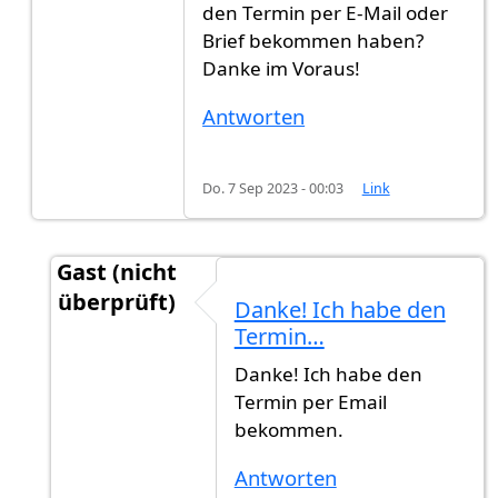
den Termin per E-Mail oder
Brief bekommen haben?
Danke im Voraus!
Antworten
Do. 7 Sep 2023 - 00:03
Link
Gast (nicht
überprüft)
Danke! Ich habe den
Antwort auf
Herzlichen Glückwunsch. Darf…
v
Termin…
Danke! Ich habe den
Termin per Email
bekommen.
Antworten