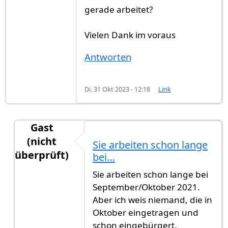
gerade arbeitet?
Vielen Dank im voraus
Antworten
Di. 31 Okt 2023 - 12:18
Link
Gast
(nicht
Sie arbeiten schon lange
überprüft)
bei…
Antwort auf
Weiß vielleicht jemand, in…
von
Gast
Sie arbeiten schon lange bei
September/Oktober 2021.
Aber ich weis niemand, die in
Oktober eingetragen und
schon eingebürgert.