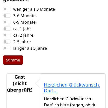
Auswahlmöglichkeiten
weniger als 3 Monate
3-6 Monate
6-9 Monate
ca. 1 Jahr
ca. 2 Jahre
2-5 Jahre
länger als 5 Jahre
Stimme
Gast
(nicht
Herzlichen Glückwunsch.
überprüft)
Darf…
Antwort auf
Update: Ich habe einen…
von
Gast (n
Herzlichen Glückwunsch.
Darf ich bitte fragen, ob du