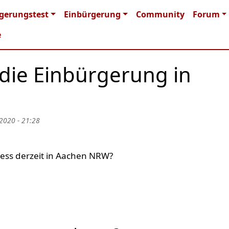
n navigation
gerungstest
Einbürgerung
Community
Forum
e
 die Einbürgerung in
 2020 - 21:28
ess derzeit in Aachen NRW?