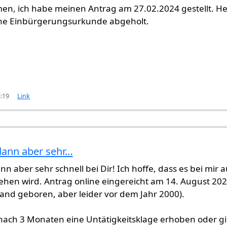
en, ich habe meinen Antrag am 27.02.2024 gestellt. H
ne Einbürgerungsurkunde abgeholt.
5:19
Link
dann aber sehr…
abe…
von
Gast (nicht überprüft)
n aber sehr schnell bei Dir! Ich hoffe, dass es bei mir 
gehen wird. Antrag online eingereicht am 14. August 20
land geboren, aber leider vor dem Jahr 2000).
nach 3 Monaten eine Untätigkeitsklage erhoben oder g