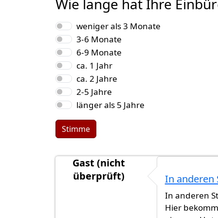
Wie lange hat Ihre Einbü
Auswahlmöglichkeiten
weniger als 3 Monate
3-6 Monate
6-9 Monate
ca. 1 Jahr
ca. 2 Jahre
2-5 Jahre
länger als 5 Jahre
Stimme
Gast (nicht
überprüft)
In anderen
In anderen St
Hier bekomms