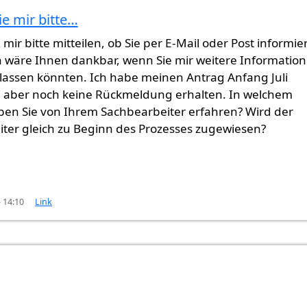
e mir bitte…
abe…
von
Gast (nicht überprüft)
mir bitte mitteilen, ob Sie per E-Mail oder Post informier
 wäre Ihnen dankbar, wenn Sie mir weitere Informatio
ssen könnten. Ich habe meinen Antrag Anfang Juli
, aber noch keine Rückmeldung erhalten. In welchem
en Sie von Ihrem Sachbearbeiter erfahren? Wird der
ter gleich zu Beginn des Prozesses zugewiesen?
- 14:10
Link
…
von
kaya (nicht überprüft)