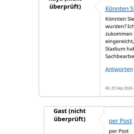
überprüft)
Könnten Si
Antwort auf
Hallo zusammen, ich h
Könnten Sie 
wurden? Ich
zukommen la
eingereicht
Stadium hab
Sachbearbei
Antworten
Mi. 25 Sep 2024 
Gast (nicht
überprüft)
per Post
Antwort auf
Könnten Sie mir bitte
per Post