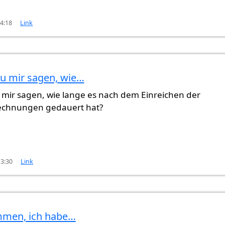
14:18
Link
u mir sagen, wie…
abe…
von
Gast (nicht überprüft)
mir sagen, wie lange es nach dem Einreichen der
echnungen gedauert hat?
13:30
Link
mmen, ich habe…