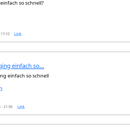
 einfach so schnell?
 17:10
Link
 ging einfach so…
ehr…
von
Gast (nicht überprüft)
ing einfach so schnell
n
 - 21:36
Link