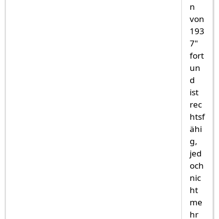
n
von
193
7"
fort
un
d
ist
rec
htsf
ähi
g,
jed
och
nic
ht
me
hr