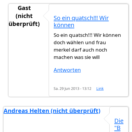
Gast
(nicht
So ein quatsch!!! Wir
überprüft)
können
Antwort auf
nein wir leben in einer
von
Gast (nic
So ein quatsch!!! Wir können
doch wählen und frau
merkel darf auch noch
machen was sie will
Antworten
Sa. 29 Jun 2013 - 13:12
Link
Andreas Helten (nicht überprüft)
Die
"B