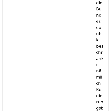
die
Bu
nd
esr
ep
ubli
k
bes
chr
änk
t,
nä
mli
ch
Re
gie
run
gsb