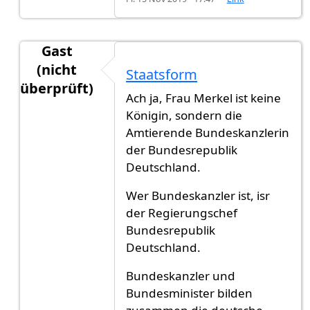
Gast
(nicht
Staatsform
überprüft)
Ach ja, Frau Merkel ist keine
Antwort auf
Ich würde sagen "Königreich".
von
G
Königin, sondern die
Amtierende Bundeskanzlerin
der Bundesrepublik
Deutschland.
Wer Bundeskanzler ist, isr
der Regierungschef
Bundesrepublik
Deutschland.
Bundeskanzler und
Bundesminister bilden