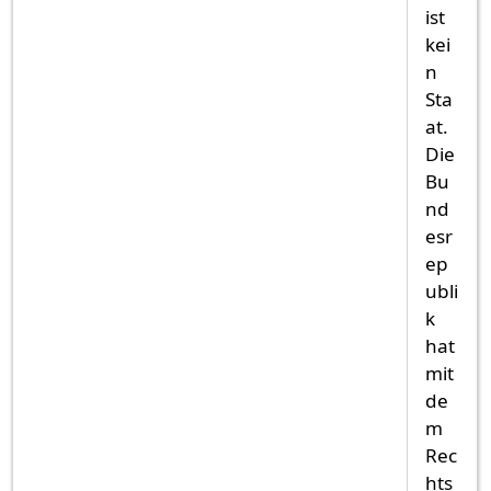
ist
kei
n
Sta
at.
Die
Bu
nd
esr
ep
ubli
k
hat
mit
de
m
Rec
hts