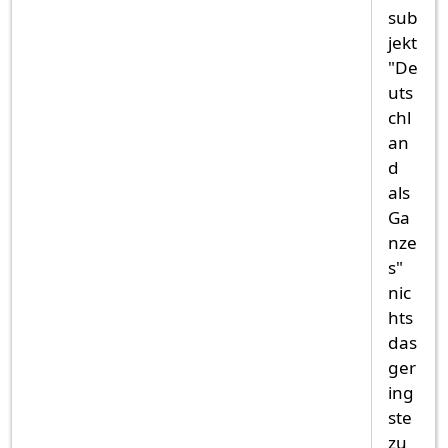
sub
jekt
"De
uts
chl
an
d
als
Ga
nze
s"
nic
hts
das
ger
ing
ste
zu