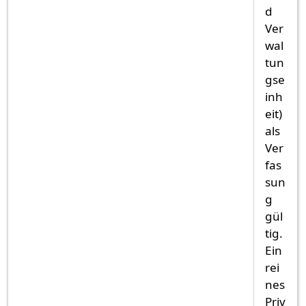
d
Ver
wal
tun
gse
inh
eit)
als
Ver
fas
sun
g
gül
tig.
Ein
rei
nes
Priv