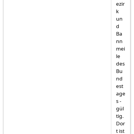
ezir
k
un
d
Ba
nn
mei
le
des
Bu
nd
est
age
s -
gül
tig.
Dor
t ist