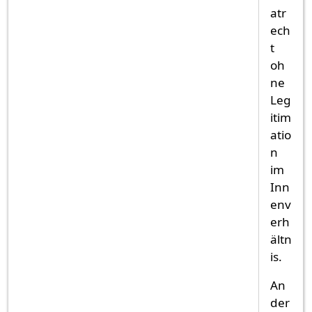
atr
ech
t
oh
ne
Leg
itim
atio
n
im
Inn
env
erh
ältn
is.
An
der