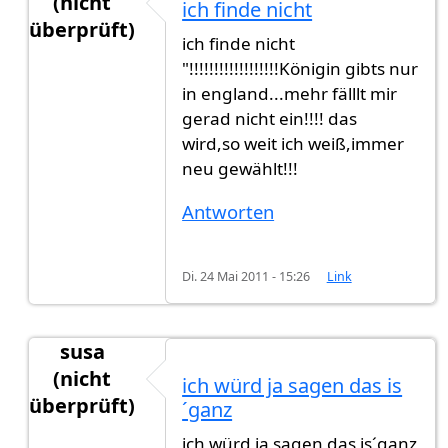
(nicht
ich finde nicht
überprüft)
ich finde nicht
Antwort auf
Ich würde sagen "Königreich".
von
G
"!!!!!!!!!!!!!!!!!!Königin gibts nur
in england...mehr fälllt mir
gerad nicht ein!!!! das
wird,so weit ich weiß,immer
neu gewählt!!!
Antworten
Di. 24 Mai 2011 - 15:26
Link
susa
(nicht
ich würd ja sagen das is
überprüft)
´ganz
Antwort auf
Ich würde sagen "Königreich".
von
G
ich würd ja sagen das is´ganz