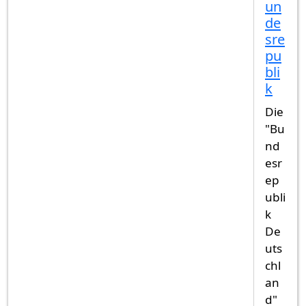
un
de
sre
pu
bli
k
Die
"Bu
nd
esr
ep
ubli
k
De
uts
chl
an
d"