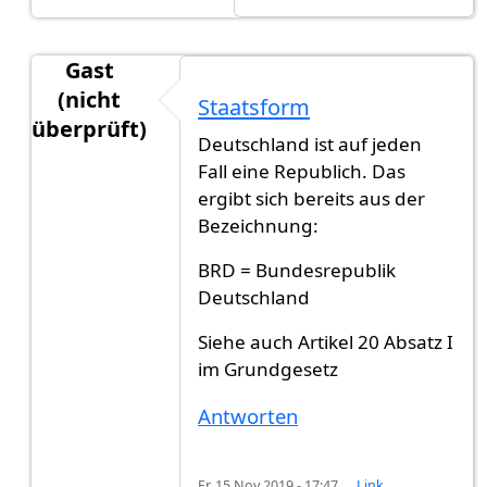
Gast
(nicht
Staatsform
überprüft)
Deutschland ist auf jeden
Antwort auf
Ich würde sagen "Königreich".
von
G
Fall eine Republich. Das
ergibt sich bereits aus der
Bezeichnung:
BRD = Bundesrepublik
Deutschland
Siehe auch Artikel 20 Absatz I
im Grundgesetz
Antworten
Fr. 15 Nov 2019 - 17:47
Link