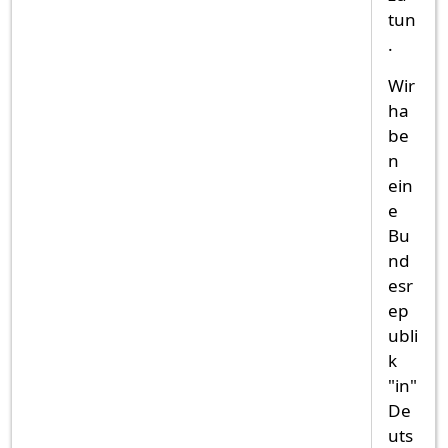
tun
.
Wir
ha
be
n
ein
e
Bu
nd
esr
ep
ubli
k
"in"
De
uts