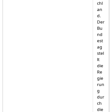
chl
an
d.
Der
Bu
nd
est
ag
stel
lt
die
Re
gie
run
g
dur
ch
die