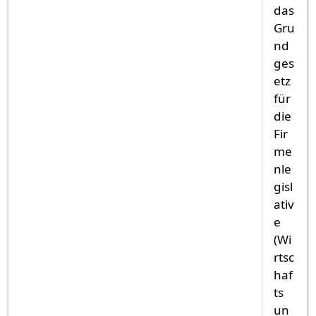
das
Gru
nd
ges
etz
für
die
Fir
me
nle
gisl
ativ
e
(Wi
rtsc
haf
ts
un