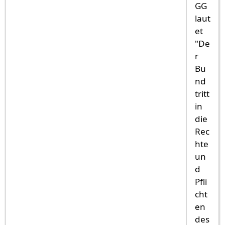
GG
laut
et
"De
r
Bu
nd
tritt
in
die
Rec
hte
un
d
Pfli
cht
en
des