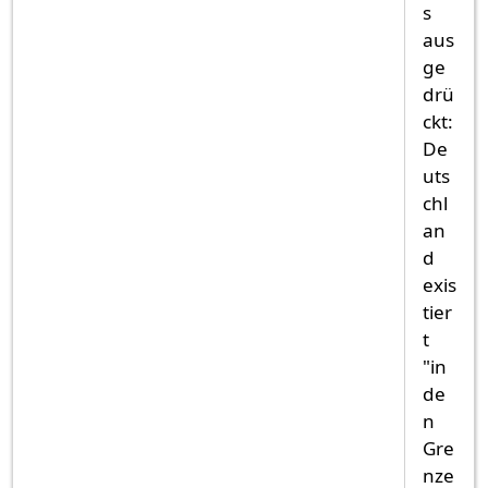
s
aus
ge
drü
ckt:
De
uts
chl
an
d
exis
tier
t
"in
de
n
Gre
nze