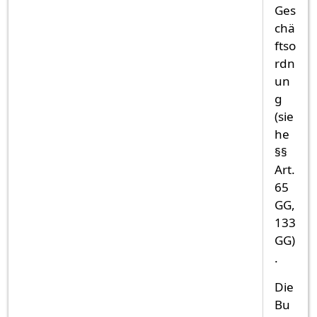
Ges
chä
ftso
rdn
un
g
(sie
he
§§
Art.
65
GG,
133
GG)
.
Die
Bu