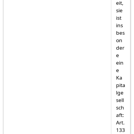
eit,
sie
ist
ins
bes
on
der
e
ein
e
Ka
pita
lge
sell
sch
aft:
Art.
133