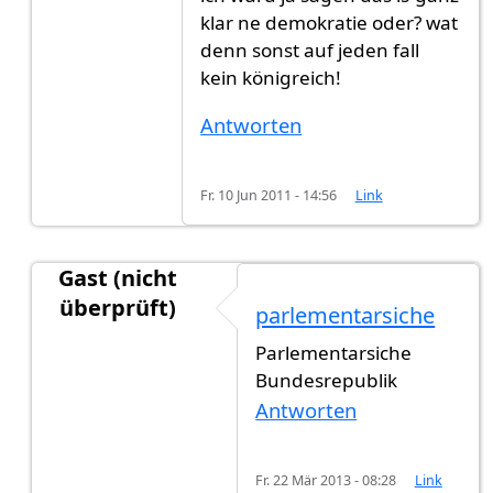
klar ne demokratie oder? wat
denn sonst auf jeden fall
kein königreich!
Antworten
Fr. 10 Jun 2011 - 14:56
Link
Gast (nicht
überprüft)
parlementarsiche
Antwort auf
Ich würde sagen "Königreich".
von
G
Parlementarsiche
Bundesrepublik
Antworten
Fr. 22 Mär 2013 - 08:28
Link