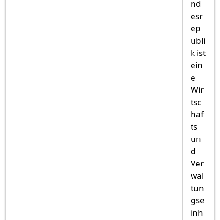
nd
esr
ep
ubli
k ist
ein
e
Wir
tsc
haf
ts
un
d
Ver
wal
tun
gse
inh