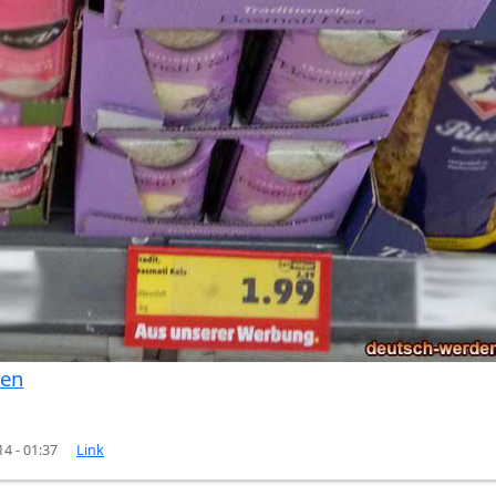
ten
14 - 01:37
Link