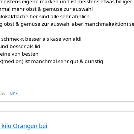
 meistens eigene marken und ist meistens etwas billiger
chmal mehr obst & gemüse zur auswahl
lokal/fläche her sind alle sehr ähnlich
ig obst & gemüse zur auswahl aber manchmal(aktion) s
 schmeckt besser als käse von aldi
nd besser als lidl
t eine von besten
ik(medion) ist manchmal sehr gut & günstig
5:28
Link
 kilo Orangen bei
re
von
Gast (nicht überprüft)