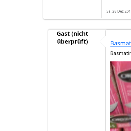
Sa. 28 Dez 201
Gast (nicht
überprüft)
Basmati
Antwort auf
Basmati Reis ist 41%
Basmatir