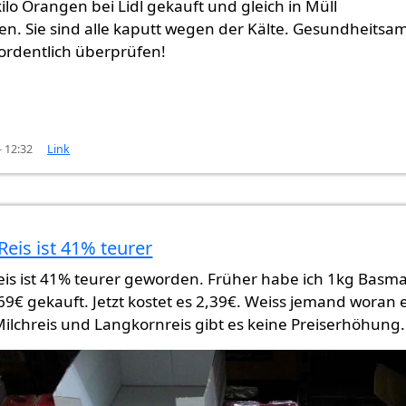
ilo Orangen bei Lidl gekauft und gleich in Müll
n. Sie sind alle kaputt wegen der Kälte. Gesundheitsa
 ordentlich überprüfen!
- 12:32
Link
Reis ist 41% teurer
n bei
von
Gast (nicht überprüft)
eis ist 41% teurer geworden. Früher habe ich 1kg Basma
,69€ gekauft. Jetzt kostet es 2,39€. Weiss jemand woran 
 Milchreis und Langkornreis gibt es keine Preiserhöhung.