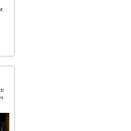
mt
ti
es