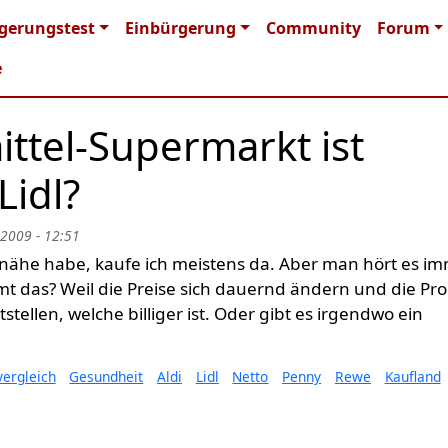
n navigation
gerungstest
Einbürgerung
Community
Forum
e
ttel-Supermarkt ist
Lidl?
 2009 - 12:51
nähe habe, kaufe ich meistens da. Aber man hört es i
timmt das? Weil die Preise sich dauernd ändern und die Pr
tstellen, welche billiger ist. Oder gibt es irgendwo ein
vergleich
Gesundheit
Aldi
Lidl
Netto
Penny
Rewe
Kaufland