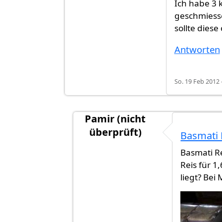
Ich habe 3 k
geschmiesse
sollte diese
Antworten
So. 19 Feb 2012 
Pamir (nicht
überprüft)
Basmati 
Antwort auf
Ich habe 3 kilo Orange
Basmati R
Reis für 1
liegt? Bei