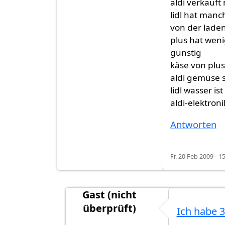
aldi verkauft
lidl hat man
von der laden
plus hat wen
günstig
käse von plus
aldi gemüse si
lidl wasser is
aldi-elektron
Antworten
Fr. 20 Feb 2009 - 1
Gast (nicht
überprüft)
Ich habe 3
Antwort auf
übrigens gibt es grosse