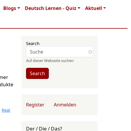
Blogs
Deutsch Lernen - Quiz
Aktuell
Search
Auf dieser Webseite suchen
Search
mmer
odukte
User account menu
Register
Anmelden
Real
Der / Die / Das?