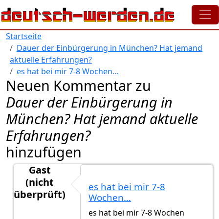
Direkt zum Inhalt
Startseite
Dauer der Einbürgerung in München? Hat jemand
aktuelle Erfahrungen?
es hat bei mir 7-8 Wochen…
Neuen Kommentar zu
Dauer der Einbürgerung in
München? Hat jemand aktuelle
Erfahrungen?
hinzufügen
Gast
(nicht
es hat bei mir 7-8
überprüft)
Wochen…
Antwort auf
Vielen Dank für deine…
von
Hhh (nicht 
es hat bei mir 7-8 Wochen