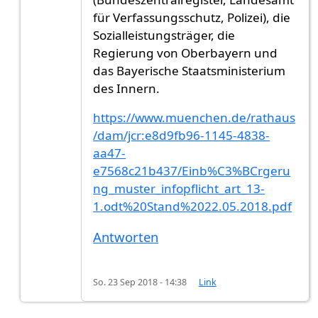
für Verfassungsschutz, Polizei), die
Sozialleistungsträger, die
Regierung von Oberbayern und
das Bayerische Staatsministerium
des Innern.
https://www.muenchen.de/rathaus
/dam/jcr:e8d9fb96-1145-4838-
aa47-
e7568c21b437/Einb%C3%BCrgeru
ng_muster_infopflicht_art_13-
1.odt%20Stand%2022.05.2018.pdf
Antworten
So. 23 Sep 2018 - 14:38
Link