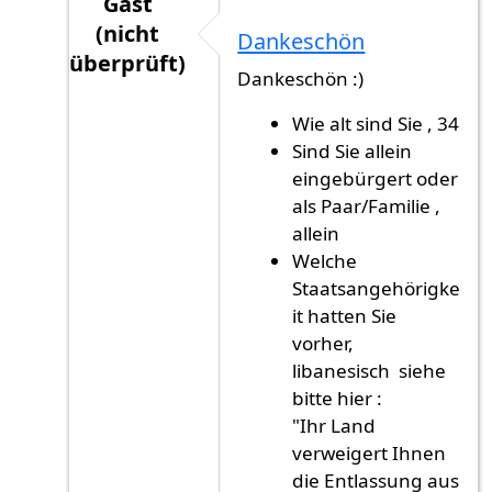
Gast
(nicht
Dankeschön
überprüft)
Dankeschön :)
Antwort auf
Mein Glückwunsch! und einige…
Wie alt sind Sie , 34
Sind Sie allein
eingebürgert oder
als Paar/Familie ,
allein
Welche
Staatsangehörigke
it hatten Sie
vorher,
libanesisch siehe
bitte hier :
"Ihr Land
verweigert Ihnen
die Entlassung aus