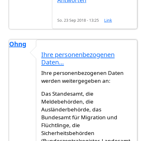
So. 23 Sep 2018 - 13:25
Link
Ohng
Antwort auf
Welche Behörde
von
Marlind (nicht 
Ihre personenbezogenen
Daten…
Ihre personenbezogenen Daten
werden weitergegeben an:
Das Standesamt, die
Meldebehörden, die
Ausländerbehörde, das
Bundesamt für Migration und
Flüchtlinge, die
Sicherheitsbehörden
(Bundeszentralregister, Landesamt