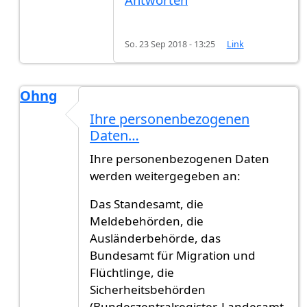
So. 23 Sep 2018 - 13:25
Link
Ohng
Antwort auf
Welche Behörde
von
Marlind (nicht 
Ihre personenbezogenen
Daten…
Ihre personenbezogenen Daten
werden weitergegeben an:
Das Standesamt, die
Meldebehörden, die
Ausländerbehörde, das
Bundesamt für Migration und
Flüchtlinge, die
Sicherheitsbehörden
(Bundeszentralregister, Landesamt