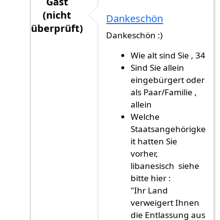
Gast
(nicht
Dankeschön
überprüft)
Dankeschön :)
Antwort auf
Mein Glückwunsch! und einige…
Wie alt sind Sie , 34
Sind Sie allein
eingebürgert oder
als Paar/Familie ,
allein
Welche
Staatsangehörigke
it hatten Sie
vorher,
libanesisch siehe
bitte hier :
"Ihr Land
verweigert Ihnen
die Entlassung aus