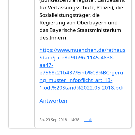
für Verfassungsschutz, Polizei), die
Sozialleistungsträger, die
Regierung von Oberbayern und
das Bayerische Staatsministerium
des Innern.
https://www.muenchen.de/rathaus
/dam/jcr:e8d9fb96-1145-4838-
aa47-
e7568c21b437/Einb%C3%BCrgeru
ng_muster_infopflicht_art_13-
1.odt%20Stand%2022.05.2018.pdf
Antworten
So. 23 Sep 2018 - 14:38
Link