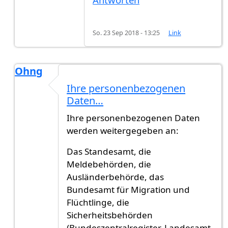
So. 23 Sep 2018 - 13:25
Link
Ohng
Antwort auf
Welche Behörde
von
Marlind (nicht 
Ihre personenbezogenen
Daten…
Ihre personenbezogenen Daten
werden weitergegeben an:
Das Standesamt, die
Meldebehörden, die
Ausländerbehörde, das
Bundesamt für Migration und
Flüchtlinge, die
Sicherheitsbehörden
(Bundeszentralregister, Landesamt