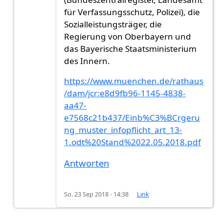
für Verfassungsschutz, Polizei), die
Sozialleistungsträger, die
Regierung von Oberbayern und
das Bayerische Staatsministerium
des Innern.
https://www.muenchen.de/rathaus
/dam/jcr:e8d9fb96-1145-4838-
aa47-
e7568c21b437/Einb%C3%BCrgeru
ng_muster_infopflicht_art_13-
1.odt%20Stand%2022.05.2018.pdf
Antworten
So. 23 Sep 2018 - 14:38
Link