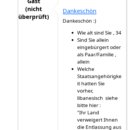
Gast
(nicht
Dankeschön
überprüft)
Dankeschön :)
Antwort auf
Mein Glückwunsch! und einige…
Wie alt sind Sie , 34
Sind Sie allein
eingebürgert oder
als Paar/Familie ,
allein
Welche
Staatsangehörigke
it hatten Sie
vorher,
libanesisch siehe
bitte hier :
"Ihr Land
verweigert Ihnen
die Entlassung aus