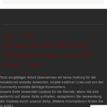
Sekundärlinks
Home
Kontakt
Alle Angaben ohne Gewähr! | AGB & Impressum
Einbürgerungstest Fragenkatalog - Download PDF
Facebook
Twitter
Trotz sorgfältiger Arbeit übernehmen wir keine Haftung für die
redaktionell erstellte Antworten, Inhalte externer Links und von der
Community erstellte Beiträge/Kommentare.
Unsere Seite verwendet Cookies für die Dienste. Wenn Sie sich
weiterhin auf dieser Seite aufhalten, akzeptieren Sie Verwendung
der Cookies durch unserer Seite. Weitere Informationen finden Sie
in AGB's.