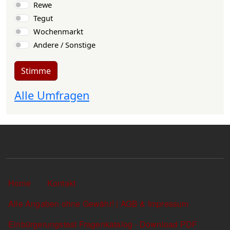
Rewe
Tegut
Wochenmarkt
Andere / Sonstige
Stimme
Alle Umfragen
Sekundärlinks
Home
Kontakt
Alle Angaben ohne Gewähr! | AGB & Impressum
Einbürgerungstest Fragenkatalog - Download PDF