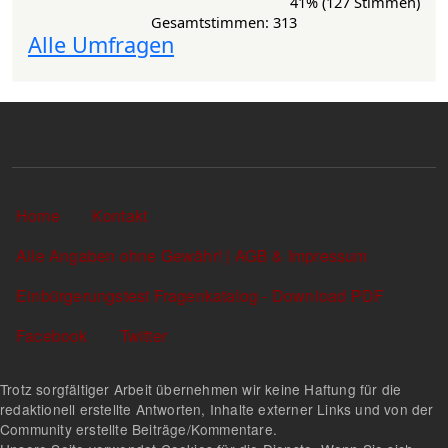
41% (127 Stimmen)
Gesamtstimmen: 313
Alle Umfragen
Sekundärlinks
Home
Kontakt
Alle Angaben ohne Gewähr! | AGB & Impressum
Einbürgerungstest Fragenkatalog - Download PDF
Facebook
Twitter
Trotz sorgfältiger Arbeit übernehmen wir keine Haftung für die
redaktionell erstellte Antworten, Inhalte externer Links und von der
Community erstellte Beiträge/Kommentare.