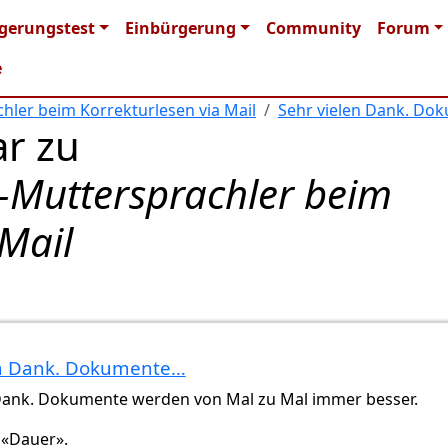
n navigation
gerungstest
Einbürgerung
Community
Forum
e
hler beim Korrekturlesen via Mail
Sehr vielen Dank. Do
r zu
E-Muttersprachler beim
 Mail
n
Gast (nicht überprüft)
en Dank. Dokumente…
 Dank. Dokumente werden von Mal zu Mal immer besser.
 «Dauer».