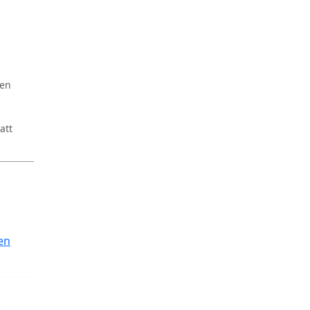
ren
att
en