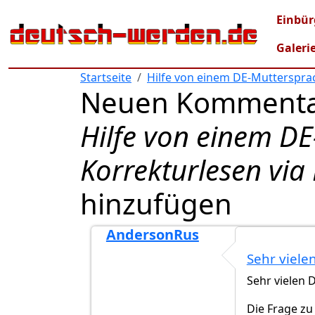
Direkt zum Inhalt
Mai
Einbür
Galeri
Startseite
Hilfe von einem DE-Muttersprac
Neuen Kommenta
Hilfe von einem D
Korrekturlesen via
hinzufügen
AndersonRus
Antwort auf
geänderte Dokumente
vo
Sehr viel
Sehr vielen
Die Frage zu