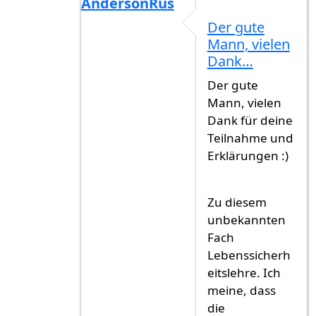
AndersonRus
Antwort auf
...
von
Gast (nicht überprüf
Der gute
Mann, vielen
Dank…
Der gute
Mann, vielen
Dank für deine
Teilnahme und
Erklärungen :)
Zu diesem
unbekannten
Fach
Lebenssicherh
eitslehre. Ich
meine, dass
die