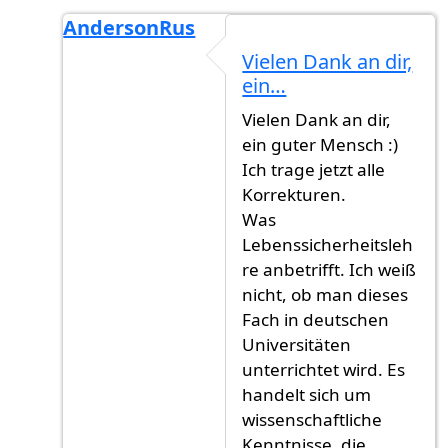
AndersonRus
Antwort auf
Kleinigkeiten
von
Gast (nicht üb
Vielen Dank an dir,
ein…
Vielen Dank an dir,
ein guter Mensch :)
Ich trage jetzt alle
Korrekturen.
Was
Lebenssicherheitsleh
re anbetrifft. Ich weiß
nicht, ob man dieses
Fach in deutschen
Universitäten
unterrichtet wird. Es
handelt sich um
wissenschaftliche
Kenntnisse, die