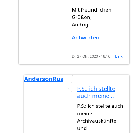
Mit freundlichen
Grüßen,
Andrej
Antworten
Di. 27 Okt 2020 - 18:16
Link
AndersonRus
Antwort auf
Vielen Dank an dir, ein…
von
A
P.S.: ich stellte
auch meine…
P.S.: ich stellte auch
meine
Archivauskünfte
und