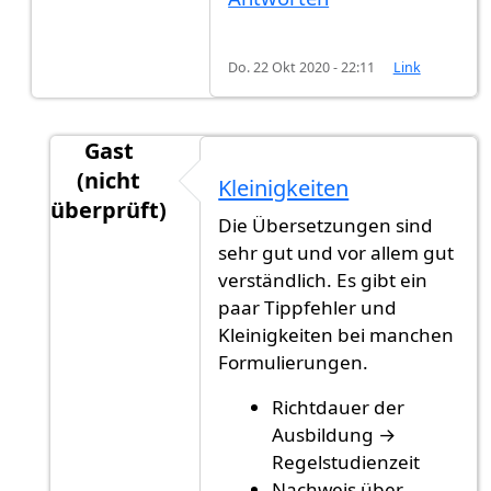
Do. 22 Okt 2020 - 22:11
Link
Gast
(nicht
Kleinigkeiten
überprüft)
Die Übersetzungen sind
Antwort auf
Danke für die Idee. Meine…
von
A
sehr gut und vor allem gut
verständlich. Es gibt ein
paar Tippfehler und
Kleinigkeiten bei manchen
Formulierungen.
Richtdauer der
Ausbildung →
Regelstudienzeit
Nachweis über