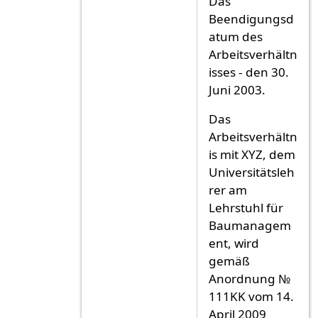
Das
Beendigungsd
atum des
Arbeitsverhältn
isses - den 30.
Juni 2003.
Das
Arbeitsverhältn
is mit XYZ, dem
Universitätsleh
rer am
Lehrstuhl für
Baumanagem
ent, wird
gemäß
Anordnung №
111KK vom 14.
April 2009