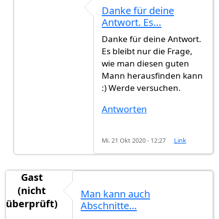
Antwort auf
Es gab einen Deutsch Lehrer…
von
G
Danke für deine
Antwort. Es…
Danke für deine Antwort.
Es bleibt nur die Frage,
wie man diesen guten
Mann herausfinden kann
:) Werde versuchen.
Antworten
Mi. 21 Okt 2020 - 12:27
Link
Gast
(nicht
Man kann auch
überprüft)
Abschnitte…