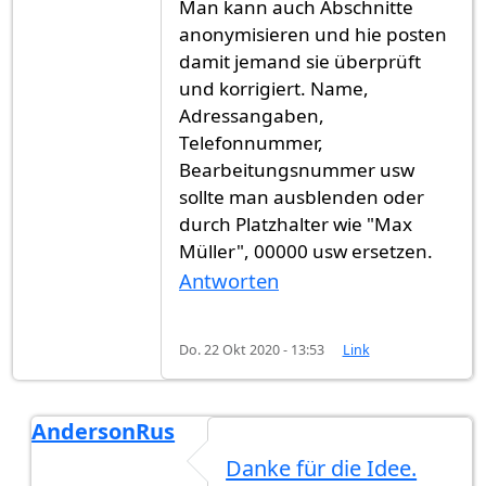
Man kann auch Abschnitte
anonymisieren und hie posten
damit jemand sie überprüft
und korrigiert. Name,
Adressangaben,
Telefonnummer,
Bearbeitungsnummer usw
sollte man ausblenden oder
durch Platzhalter wie "Max
Müller", 00000 usw ersetzen.
Antworten
Do. 22 Okt 2020 - 13:53
Link
AndersonRus
Antwort auf
Man kann auch Abschnitte…
von
Gas
Danke für die Idee.