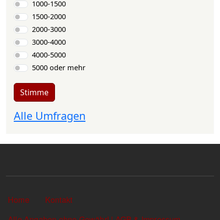
1000-1500
1500-2000
2000-3000
3000-4000
4000-5000
5000 oder mehr
Stimme
Alle Umfragen
Sekundärlinks
Home
Kontakt
Alle Angaben ohne Gewähr! | AGB & Impressum