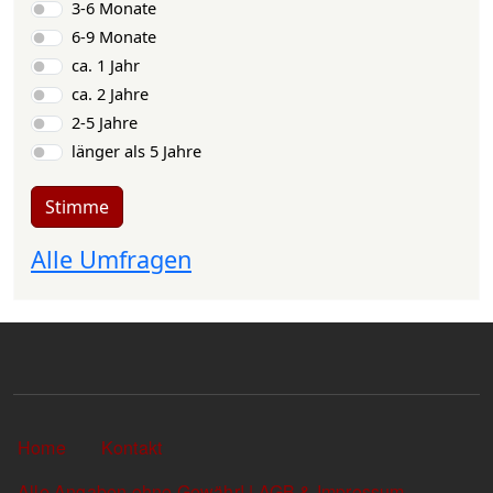
3-6 Monate
6-9 Monate
ca. 1 Jahr
ca. 2 Jahre
2-5 Jahre
länger als 5 Jahre
Stimme
Alle Umfragen
Sekundärlinks
Home
Kontakt
Alle Angaben ohne Gewähr! | AGB & Impressum