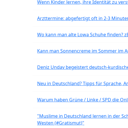
Wenn Kinder lernen, ihre Identität zu vers
Arzttermine: abgefertigt oft in 2-3 Minu
Wo kann man alte Lowa Schuhe finden? z
Kann man Sonnencreme im Sommer im Aut
Deniz Undav begeistert deutsch-kurdische
Neu in Deutschland? Tipps für Sprache, Ar
Warum haben Grüne / Linke / SPD die Onli
"Muslime in Deutschland lernen in der Sch
Westen (#Gratismut)"