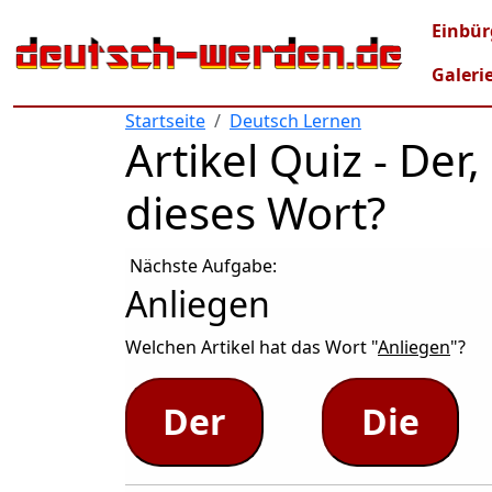
Direkt zum Inhalt
Mai
Einbür
Galeri
Startseite
Deutsch Lernen
Artikel Quiz - De
dieses Wort?
Nächste Aufgabe:
Anliegen
Welchen Artikel hat das Wort "
Anliegen
"?
Der
Die