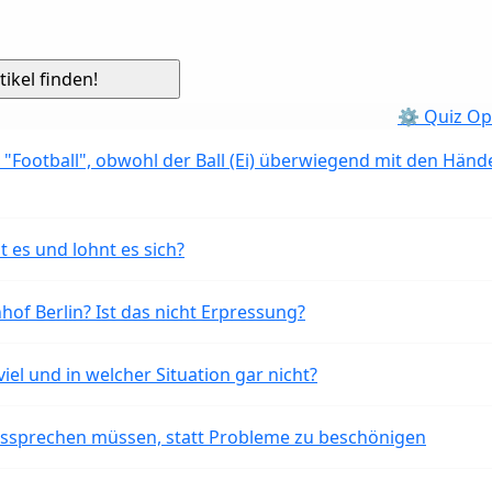
⚙ Quiz Op
 "Football", obwohl der Ball (Ei) überwiegend mit den Händ
t es und lohnt es sich?
of Berlin? Ist das nicht Erpressung?
iel und in welcher Situation gar nicht?
aussprechen müssen, statt Probleme zu beschönigen