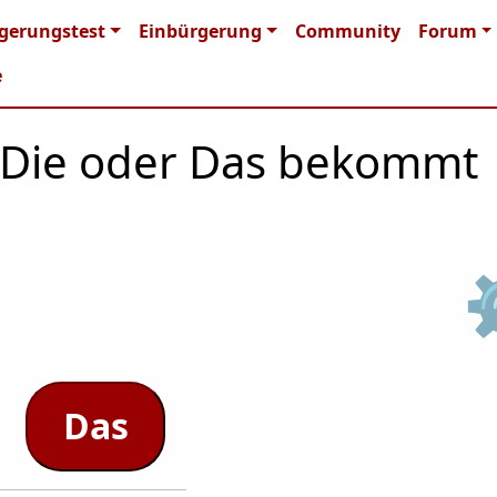
n navigation
gerungstest
Einbürgerung
Community
Forum
e
r, Die oder Das bekommt
Das