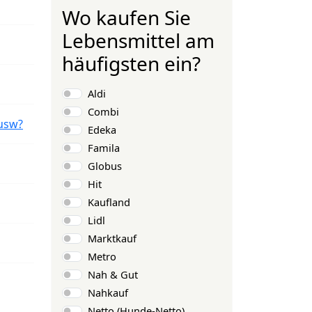
Wo kaufen Sie
Lebensmittel am
häufigsten ein?
Auswahlmöglichkeiten
Aldi
Combi
usw?
Edeka
Famila
Globus
Hit
Kaufland
Lidl
Marktkauf
Metro
Nah & Gut
Nahkauf
Netto (Hunde-Netto)