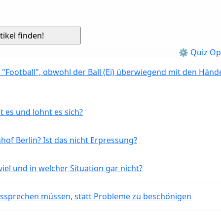
⚙ Quiz Op
 "Football", obwohl der Ball (Ei) überwiegend mit den Händ
t es und lohnt es sich?
of Berlin? Ist das nicht Erpressung?
iel und in welcher Situation gar nicht?
aussprechen müssen, statt Probleme zu beschönigen