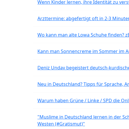
Wenn Kinder lernen, ihre Identität zu vers
Arzttermine: abgefertigt oft in 2-3 Minu
Wo kann man alte Lowa Schuhe finden? z
Kann man Sonnencreme im Sommer im Aut
Deniz Undav begeistert deutsch-kurdische
Neu in Deutschland? Tipps für Sprache, Ar
Warum haben Grüne / Linke / SPD die Onli
"Muslime in Deutschland lernen in der Sch
Westen (#Gratismut)"