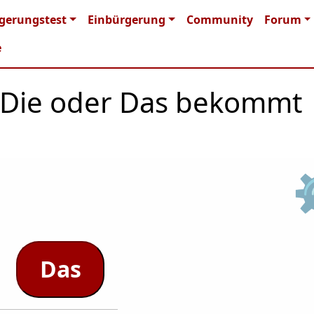
n navigation
gerungstest
Einbürgerung
Community
Forum
e
r, Die oder Das bekommt
Das