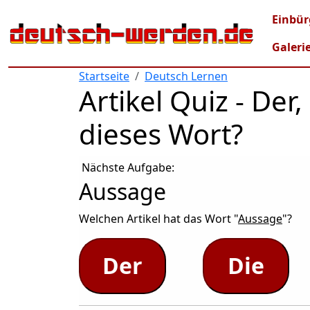
Direkt zum Inhalt
Mai
Einbür
Galeri
Startseite
Deutsch Lernen
Artikel Quiz - De
dieses Wort?
Nächste Aufgabe:
Aussage
Welchen Artikel hat das Wort "
Aussage
"?
Der
Die