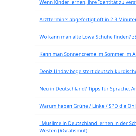
Wenn Kinder lernen, ihre Identität zu vers
Arzttermine: abgefertigt oft in 2-3 Minu
Wo kann man alte Lowa Schuhe finden? z
Kann man Sonnencreme im Sommer im Aut
Deniz Undav begeistert deutsch-kurdische
Neu in Deutschland? Tipps für Sprache, Ar
Warum haben Grüne / Linke / SPD die Onli
"Muslime in Deutschland lernen in der Sch
Westen (#Gratismut)"