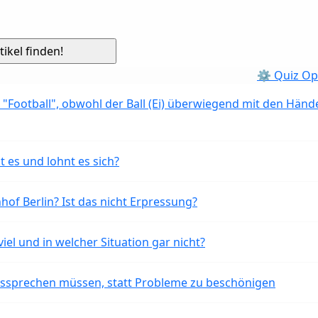
⚙ Quiz Op
 "Football", obwohl der Ball (Ei) überwiegend mit den Händ
t es und lohnt es sich?
of Berlin? Ist das nicht Erpressung?
iel und in welcher Situation gar nicht?
aussprechen müssen, statt Probleme zu beschönigen