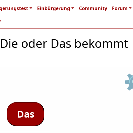
n navigation
gerungstest
Einbürgerung
Community
Forum
e
r, Die oder Das bekommt
Das