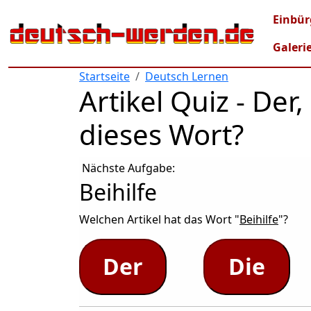
Direkt zum Inhalt
Mai
Einbür
Galeri
Startseite
Deutsch Lernen
Artikel Quiz - De
dieses Wort?
Nächste Aufgabe:
Beihilfe
Welchen Artikel hat das Wort "
Beihilfe
"?
Der
Die