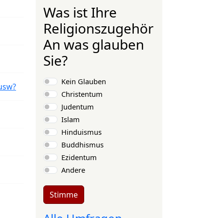
Was ist Ihre
Religionszugehörigkeit?
An was glauben
Sie?
Auswahlmöglichkeiten
Kein Glauben
usw?
Christentum
Judentum
Islam
Hinduismus
Buddhismus
Ezidentum
Andere
Stimme