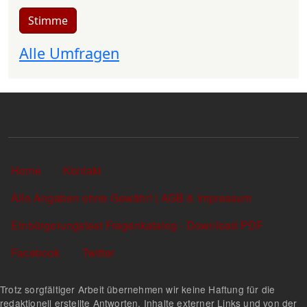
Stimme
Alle Umfragen
Sekundärlinks
Home
Kontakt
Alle Angaben ohne Gewähr! | AGB & Impressum
Einbürgerungstest Fragenkatalog - Download PDF
Facebook
Twitter
Trotz sorgfältiger Arbeit übernehmen wir keine Haftung für die
redaktionell erstellte Antworten, Inhalte externer Links und von der