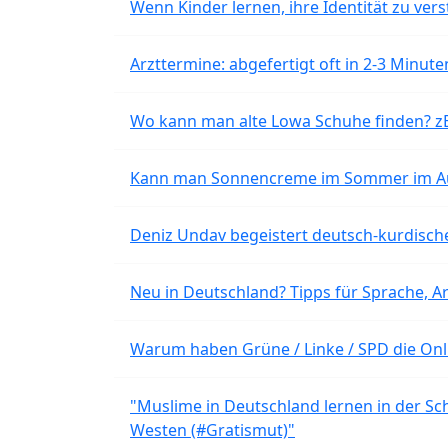
Wenn Kinder lernen, ihre Identität zu vers
Arzttermine: abgefertigt oft in 2-3 Minu
Wo kann man alte Lowa Schuhe finden? z
Kann man Sonnencreme im Sommer im Aut
Deniz Undav begeistert deutsch-kurdische
Neu in Deutschland? Tipps für Sprache, Ar
Warum haben Grüne / Linke / SPD die Onli
"Muslime in Deutschland lernen in der Sch
Westen (#Gratismut)"