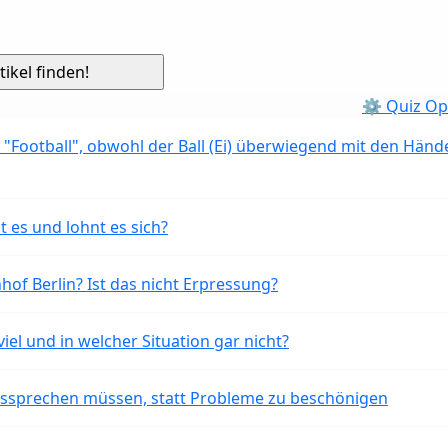
⚙ Quiz Op
 "Football", obwohl der Ball (Ei) überwiegend mit den Händ
t es und lohnt es sich?
of Berlin? Ist das nicht Erpressung?
iel und in welcher Situation gar nicht?
aussprechen müssen, statt Probleme zu beschönigen