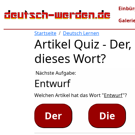
Direkt zum Inhalt
Mai
Einbür
Galeri
Startseite
Deutsch Lernen
Artikel Quiz - De
dieses Wort?
Nächste Aufgabe:
Entwurf
Welchen Artikel hat das Wort "
Entwurf
"?
Der
Die