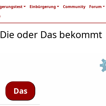
n navigation
gerungstest
Einbürgerung
Community
Forum
e
r, Die oder Das bekommt
Das