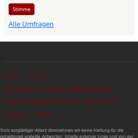
Stimme
Alle Umfragen
Sekundärlinks
Home
Kontakt
Alle Angaben ohne Gewähr! | AGB & Impressum
Einbürgerungstest Fragenkatalog - Download PDF
Facebook
Twitter
Trotz sorgfältiger Arbeit übernehmen wir keine Haftung für die
redaktionell erstellte Antworten, Inhalte externer Links und von der