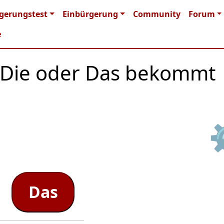
n navigation
gerungstest
Einbürgerung
Community
Forum
e
r, Die oder Das bekommt
Das