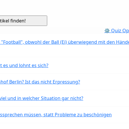
⚙ Quiz Op
 "Football", obwohl der Ball (Ei) überwiegend mit den Händ
t es und lohnt es sich?
of Berlin? Ist das nicht Erpressung?
iel und in welcher Situation gar nicht?
aussprechen müssen, statt Probleme zu beschönigen