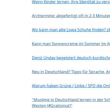
Wenn Kinder lernen, ihre Identität zu vers
Arzttermine: abgefertigt oft in 2-3 Minu
Wo kann man alte Lowa Schuhe finden? z
Kann man Sonnencreme im Sommer im Aut
Deniz Undav begeistert deutsch-kurdische
Neu in Deutschland? Tipps für Sprache, Ar
Warum haben Grüne / Linke / SPD die Onli
"Muslime in Deutschland lernen in der Sch
Westen (#Gratismut)"