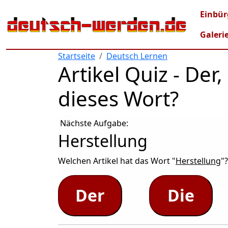
Direkt zum Inhalt
Mai
Einbür
Galeri
Startseite
Deutsch Lernen
Artikel Quiz - De
dieses Wort?
Nächste Aufgabe:
Herstellung
Welchen Artikel hat das Wort "
Herstellung
"?
Der
Die