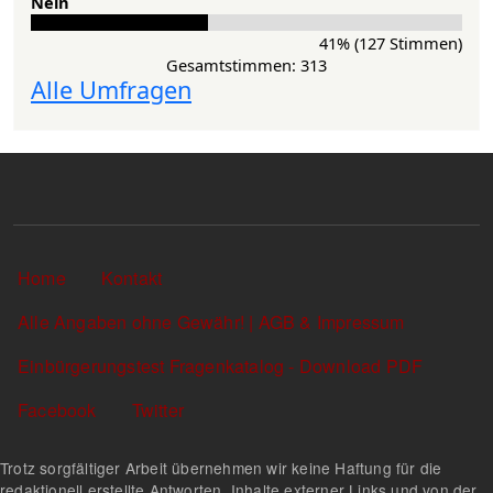
Nein
41% (127 Stimmen)
Gesamtstimmen: 313
Alle Umfragen
Sekundärlinks
Home
Kontakt
Alle Angaben ohne Gewähr! | AGB & Impressum
Einbürgerungstest Fragenkatalog - Download PDF
Facebook
Twitter
Trotz sorgfältiger Arbeit übernehmen wir keine Haftung für die
redaktionell erstellte Antworten, Inhalte externer Links und von der