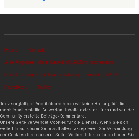
Sekundärlinks
Home
Kontakt
Alle Angaben ohne Gewähr! | AGB & Impressum
Einbürgerungstest Fragenkatalog - Download PDF
Facebook
Twitter
Trotz sorgfältiger Arbeit übernehmen wir keine Haftung für die
redaktionell erstellte Antworten, Inhalte externer Links und von der
Community erstellte Beiträge/Kommentare.
Unsere Seite verwendet Cookies für die Dienste. Wenn Sie sich
weiterhin auf dieser Seite aufhalten, akzeptieren Sie Verwendung
der Cookies durch unserer Seite. Weitere Informationen finden Sie