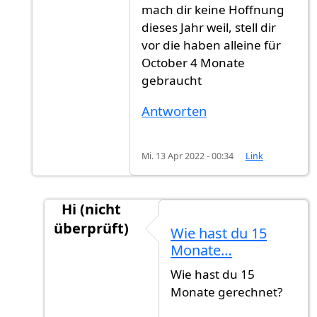
mach dir keine Hoffnung
dieses Jahr weil, stell dir
vor die haben alleine für
October 4 Monate
gebraucht
Antworten
Mi. 13 Apr 2022 - 00:34
Link
Hi (nicht
überprüft)
Wie hast du 15
Antwort auf
Abgabe Vor 15 Monaten
von
Bür
Monate…
Wie hast du 15
Monate gerechnet?