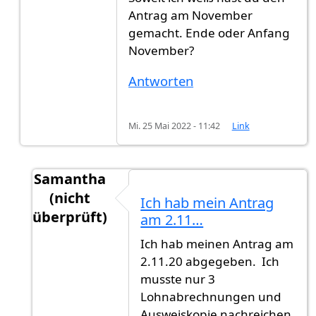
Antrag am November
gemacht. Ende oder Anfang
November?
Antworten
Mi. 25 Mai 2022 - 11:42
Link
Samantha
(nicht
Ich hab mein Antrag
überprüft)
am 2.11…
Antwort auf
Glückwunsch Samantha.…
von
Gas
Ich hab meinen Antrag am
2.11.20 abgegeben. Ich
musste nur 3
Lohnabrechnungen und
Ausweiskopie nachreichen.