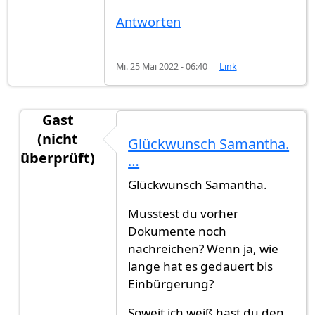
Antworten
Mi. 25 Mai 2022 - 06:40
Link
Gast
(nicht
Glückwunsch Samantha.
überprüft)
…
Antwort auf
ENDLICH!!!!!
von
Samantha (nicht üb
Glückwunsch Samantha.
Musstest du vorher
Dokumente noch
nachreichen? Wenn ja, wie
lange hat es gedauert bis
Einbürgerung?
Soweit ich weiß hast du den