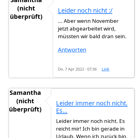
(nicht
Leider noch nicht :/
überprüft)
... Aber wenn November
Antwort auf
Hallo Samantha, hast du…
von
Gast 
jetzt abgearbeitet wird,
müssten wir bald dran sein.
Antworten
Do. 7 Apr 2022 - 07:36
Link
Samantha
(nicht
Leider immer noch nicht.
überprüft)
Es…
Antwort auf
Hallo Samantha, hast du…
von
Gast 
Leider immer noch nicht. Es
reicht mir! Ich bin gerade in
Urlaub. Wenn ich zurück bin,