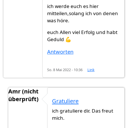
ich werde euch es hier
mitteilen,solang ich von denen
was höre.
euch Allen viel Erfolg und habt
Geduld 💪
Antworten
So. 8 Mai 2022 - 10:36
Link
Amr (nicht
überprüft)
Gratuliere
Antwort auf
Mein Antrag habe ich Ende…
von
Gas
ich gratuliere dir. Das freut
mich.