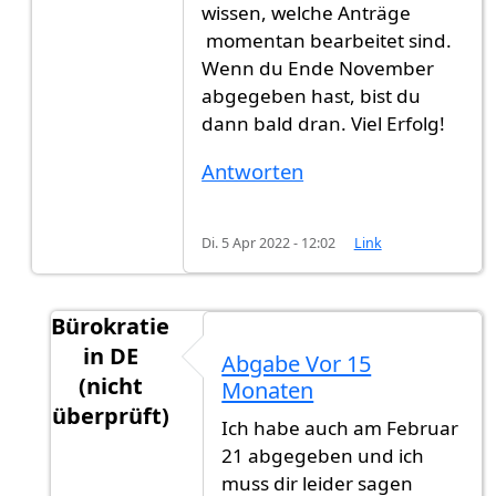
wissen, welche Anträge
momentan bearbeitet sind.
Wenn du Ende November
abgegeben hast, bist du
dann bald dran. Viel Erfolg!
Antworten
Di. 5 Apr 2022 - 12:02
Link
Bürokratie
in DE
Abgabe Vor 15
(nicht
Monaten
überprüft)
Ich habe auch am Februar
Antwort auf
Nein, ich habe in Februar…
von
Hi 
21 abgegeben und ich
muss dir leider sagen