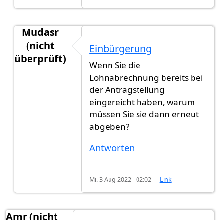
Mudasr
(nicht
Einbürgerung
überprüft)
Wenn Sie die
Antwort auf
Mein Antrag habe ich Ende…
von
Gas
Lohnabrechnung bereits bei
der Antragstellung
eingereicht haben, warum
müssen Sie sie dann erneut
abgeben?
Antworten
Mi. 3 Aug 2022 - 02:02
Link
Amr (nicht