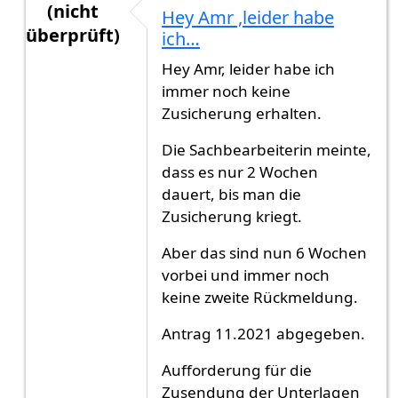
(nicht
Hey Amr ,leider habe
überprüft)
ich…
Antwort auf
Eingebürgert November
von
Amr (ni
Hey Amr, leider habe ich
immer noch keine
Zusicherung erhalten.
Die Sachbearbeiterin meinte,
dass es nur 2 Wochen
dauert, bis man die
Zusicherung kriegt.
Aber das sind nun 6 Wochen
vorbei und immer noch
keine zweite Rückmeldung.
Antrag 11.2021 abgegeben.
Aufforderung für die
Zusendung der Unterlagen