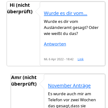
Hi (nicht
überprüft)
Wurde es dir vom…
Antwort auf
gerade wird noch november…
von
Ga
Wurde es dir vom
Ausländeramt gesagt? Oder
wie weißt du das?
Antworten
Mi. 6 Apr 2022 - 18:42
Link
Amr (nicht
überprüft)
November Anträge
Antwort auf
Wurde es dir vom…
von
Hi (nicht 
Es wurde auch mir am
Telefon vor zwei Wochen
das gesagt,dass sie