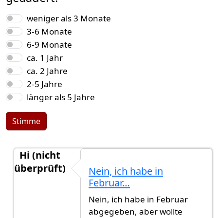
Auswahlmöglichkeiten
weniger als 3 Monate
3-6 Monate
6-9 Monate
ca. 1 Jahr
ca. 2 Jahre
2-5 Jahre
länger als 5 Jahre
Stimme
Hi (nicht
überprüft)
Nein, ich habe in
Antwort auf
Am 24 November
von
Amr (nicht üb
Februar…
Nein, ich habe in Februar
abgegeben, aber wollte