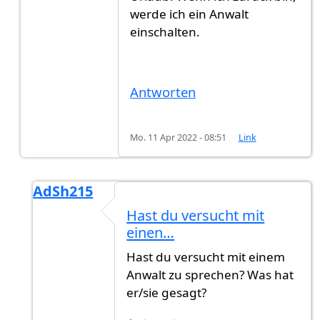
werde ich ein Anwalt
einschalten.
Antworten
Mo. 11 Apr 2022 - 08:51
Link
AdSh215
Antwort auf
Leider immer noch nicht. Es…
vo
Hast du versucht mit
einen…
Hast du versucht mit einem
Anwalt zu sprechen? Was hat
er/sie gesagt?