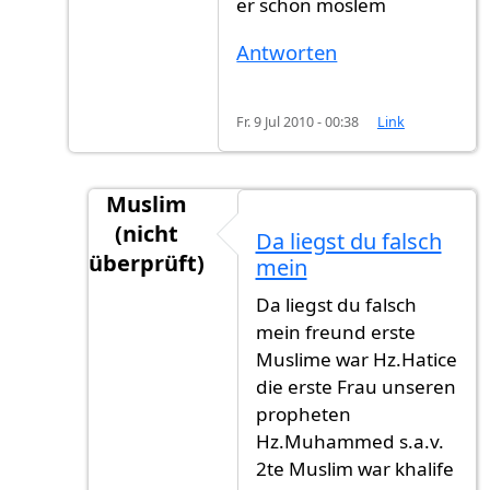
er schon moslem
Antworten
Fr. 9 Jul 2010 - 00:38
Link
Muslim
(nicht
Da liegst du falsch
überprüft)
mein
Antwort auf
12imame anführer imam ali
v
Da liegst du falsch
mein freund erste
Muslime war Hz.Hatice
die erste Frau unseren
propheten
Hz.Muhammed s.a.v.
2te Muslim war khalife