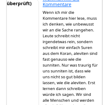
überprüft)
Kommentare
Antwort auf
Es stimmt nicht das Aleviten…
von
G
Wenn ich mir die
Kommentare hier lese, muss
ich denken, wie unbewusst
wir an die Sache rangehen.
Leute schreibt nicht
irgendetwas rein, sondern
schreibt mir einfach Suren
aus dem Koran, aleviten sind
fast genauso wie die
sunniten. Nur was traurig für
uns sunniten ist, dass wie
uns nicht so gut bilden
lassen, wie die aleviten. Erst
lernen dann schreiben
würde ich sagen. Wir sind
alle Menschen und werden