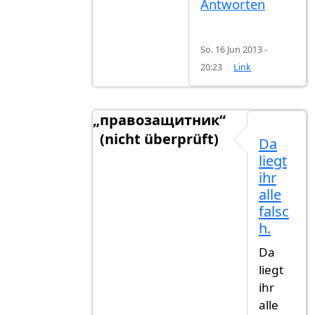
Antworten
So. 16 Jun 2013 -
20:23
Link
„правозащитник“
(nicht überprüft)
Da
Antwort auf
Da liegst du auch falsch
liegt
ihr
alle
falsc
h.
Da
liegt
ihr
alle