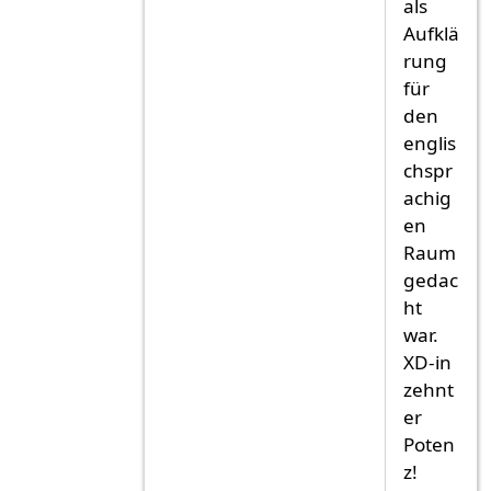
als
Aufklä
rung
für
den
englis
chspr
achig
en
Raum
gedac
ht
war.
XD-in
zehnt
er
Poten
z!