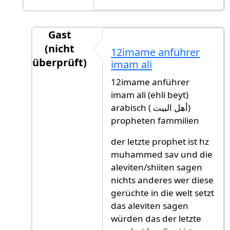
Gast
(nicht
12imame anführer
überprüft)
imam ali
Antwort auf
Es ist garnicht wahr, dass
von
Ga
12imame anführer
imam ali (ehli beyt)
arabisch ( أهل البيت)
propheten fammilien
der letzte prophet ist hz
muhammed sav und die
aleviten/shiiten sagen
nichts anderes wer diese
gerüchte in die welt setzt
das aleviten sagen
würden das der letzte