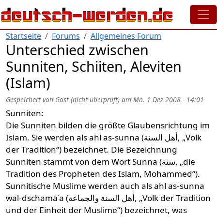
Direkt zum Inhalt
Startseite
Forums
Allgemeines Forum
Unterschied zwischen
Sunniten, Schiiten, Aleviten
(Islam)
Gespeichert von
Gast (nicht überprüft)
am
Mo. 1 Dez 2008 - 14:01
Sunniten:
Die Sunniten bilden die größte Glaubensrichtung im
Islam. Sie werden als ahl as-sunna (أهل السنة‎, „Volk
der Tradition“) bezeichnet. Die Bezeichnung
Sunniten stammt von dem Wort Sunna (سنة‎, „die
Tradition des Propheten des Islam, Mohammed“).
Sunnitische Muslime werden auch als ahl as-sunna
wal-dschamāʿa (أهل السنة والجماعة‎, „Volk der Tradition
und der Einheit der Muslime“) bezeichnet, was