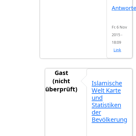
Antwort
Fr. 6 Nov
2015 -
18:09
Link
Gast
(nicht
Islamische
überprüft)
Welt Karte
Antwort auf
Da liegt ihr alle falsch.
und
Statistiken
der
Bevölkerung