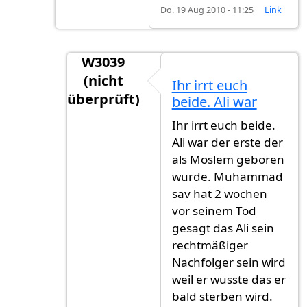
Do. 19 Aug 2010 - 11:25
Link
W3039
(nicht
Ihr irrt euch
überprüft)
beide. Ali war
Antwort auf
Da liegst du falsch mein
vo
Ihr irrt euch beide.
Ali war der erste der
als Moslem geboren
wurde. Muhammad
sav hat 2 wochen
vor seinem Tod
gesagt das Ali sein
rechtmäßiger
Nachfolger sein wird
weil er wusste das er
bald sterben wird.