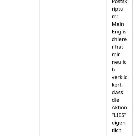
Postsk
riptu
m:
Mein
Englis
chlere
r hat
mir
neulic
h
verklic
kert,
dass
die
Aktion
"LIES"
eigen
tlich