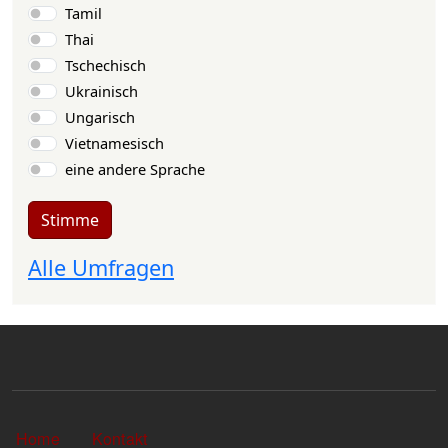
Tamil
Thai
Tschechisch
Ukrainisch
Ungarisch
Vietnamesisch
eine andere Sprache
Stimme
Alle Umfragen
Sekundärlinks
Home
Kontakt