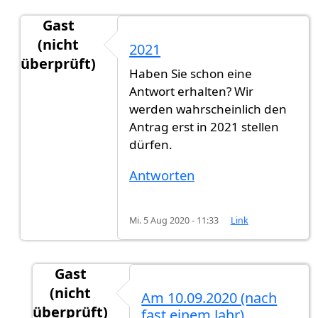
Gast
(nicht
2021
überprüft)
Haben Sie schon eine
Antwort auf
Ich habe am 20.09.2020…
von
GN (n
Antwort erhalten? Wir
werden wahrscheinlich den
Antrag erst in 2021 stellen
dürfen.
Antworten
Mi. 5 Aug 2020 - 11:33
Link
Gast
(nicht
Am 10.09.2020 (nach
überprüft)
fast einem Jahr)