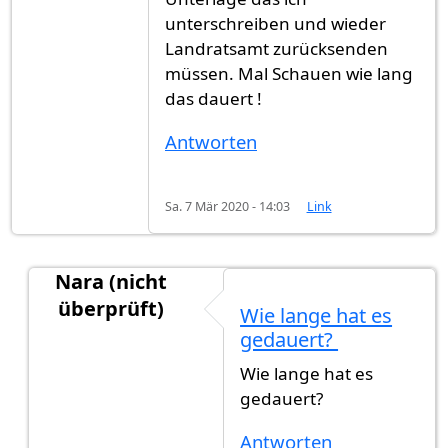
unterschreiben und wieder
Landratsamt zurücksenden
müssen. Mal Schauen wie lang
das dauert !
Antworten
Sa. 7 Mär 2020 - 14:03
Link
Nara (nicht
überprüft)
Wie lange hat es
Antwort auf
Ich habe am 11.09 .2019…
von
Bille
gedauert?
Wie lange hat es
gedauert?
Antworten