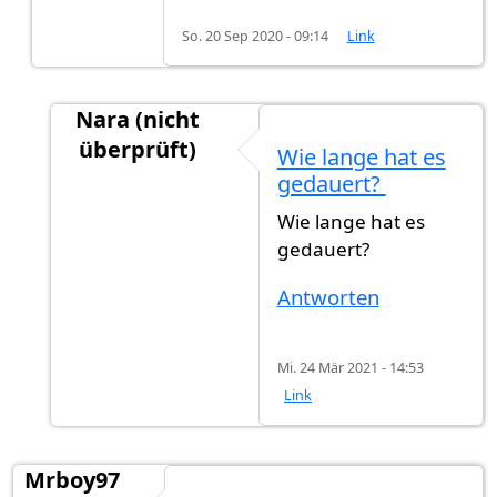
So. 20 Sep 2020 - 09:14
Link
Nara (nicht
überprüft)
Wie lange hat es
Antwort auf
Einbürgerung Stuttgart
von
warra
gedauert?
Wie lange hat es
gedauert?
Antworten
Mi. 24 Mär 2021 - 14:53
Link
Mrboy97