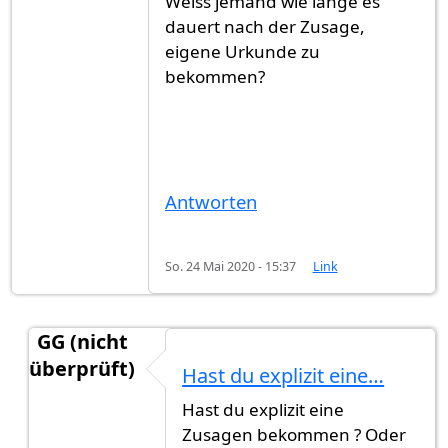
Weiss jemand wie lange es
dauert nach der Zusage,
eigene Urkunde zu
bekommen?
Antworten
So. 24 Mai 2020 - 15:37
Link
GG (nicht
überprüft)
Hast du explizit eine…
Antwort auf
Einbürgerung in Stuttgart
von
Mrboy
Hast du explizit eine
Zusagen bekommen ? Oder