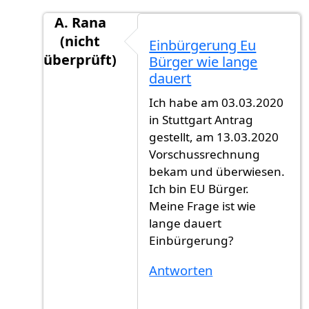
A. Rana
(nicht
Einbürgerung Eu
überprüft)
Bürger wie lange
Antwort auf
Dauer
von
Tanova (nicht überprü
dauert
Ich habe am 03.03.2020
in Stuttgart Antrag
gestellt, am 13.03.2020
Vorschussrechnung
bekam und überwiesen.
Ich bin EU Bürger.
Meine Frage ist wie
lange dauert
Einbürgerung?
Antworten