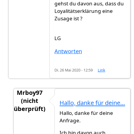
gehst du davon aus, dass du
Loyalitätserklärung eine
Zusage ist ?
LG
Antworten
Di. 26 Mai 2020 - 12:59
Link
Mrboy97
(nicht
Hallo, danke für deine…
überprüft)
Hallo, danke für deine
Antwort auf
Hast du explizit eine…
von
GG (nic
Anfrage.
Ich bin davon auch