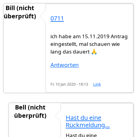
Bill (nicht
überprüft)
0711
ich habe am 15.11.2019 Antrag
eingestellt, mal schauen wie
lang das dauert 🙏
Antworten
Fr. 10 Jan 2020 - 18:13
Link
Bell (nicht
überprüft)
Hast du eine
Antwort auf
0711
von
Bill (nicht überprüft)
Rückmeldung…
Hast du eine