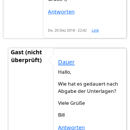
Antworten
Do. 20 Dez 2018 - 22:42
Link
Gast (nicht
überprüft)
Dauer
Antwort auf
Stuttgart Einbürgerung
von
Tsveta T
Hallo,
Wie hat es gedauert nach
Abgabe der Unterlagen?
Viele Grüße
Bill
Antworten