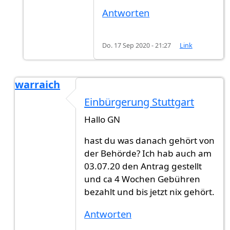
Antworten
Do. 17 Sep 2020 - 21:27
Link
warraich
Antwort auf
Ich habe am 20.09.2020…
von
GN (n
Einbürgerung Stuttgart
Hallo GN
hast du was danach gehört von
der Behörde? Ich hab auch am
03.07.20 den Antrag gestellt
und ca 4 Wochen Gebühren
bezahlt und bis jetzt nix gehört.
Antworten