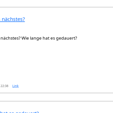
s nächstes?
n
yasemin (nicht überprüft)
 nächstes? Wie lange hat es gedauert?
 22:38
Link