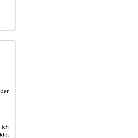
aber
 ich
ldet