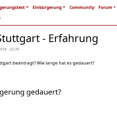
n navigation
gerungstest
Einbürgerung
Community
Forum
e
tuttgart - Erfahrung
2018 - 22:36
ttgart beantragt? Wie lange hat es gedauert?
rgerung gedauert?