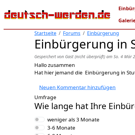
Direkt zum Inhalt
Mai
Einbür
Galeri
Startseite
Forums
Einbürgerung
Einbürgerung in S
Gespeichert von
Gast (nicht überprüft)
am
So. 4 Mär 
Hallo zusammen
Hat hier jemand die Einbürgerung in Stu
Neuen Kommentar hinzufügen
Umfrage
Wie lange hat Ihre Einbü
Auswahlmöglichkeiten
weniger als 3 Monate
3-6 Monate