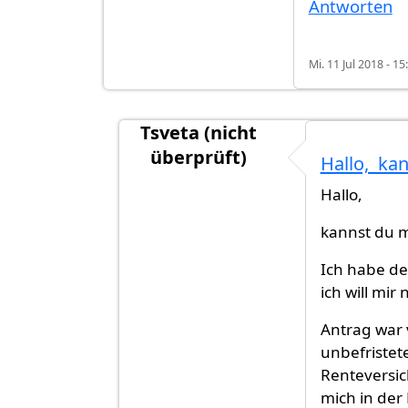
Antworten
Mi. 11 Jul 2018 - 15
Tsveta (nicht
überprüft)
Hallo, ka
Antwort auf
Im Juli eingebürgert
vo
Hallo,
kannst du m
Ich habe den
ich will mir
Antrag war v
unbefristet
Renteversic
mich in der