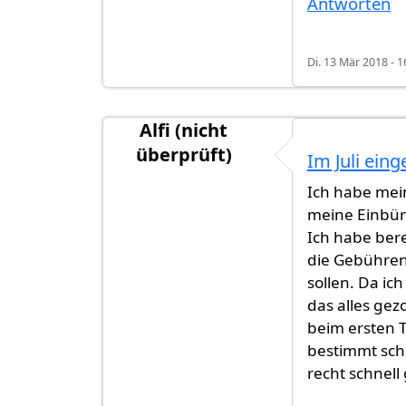
Antworten
Di. 13 Mär 2018 - 1
Alfi (nicht
überprüft)
Im Juli ein
Ich habe mein
meine Einbü
Ich habe ber
die Gebühren
sollen. Da ic
das alles gez
beim ersten 
bestimmt scho
recht schnell