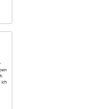
r
aben
ch
 ich