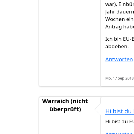
war), Einbü
Jahr dauern
Wochen ein 
Antrag habe 
Ich bin EU-
abgeben.
Antworten
Mo. 17 Sep 2018 
Warraich (nicht
überprüft)
Hi bist d
Antwort auf
Im Juli eingebürgert
vo
Hi bist du 