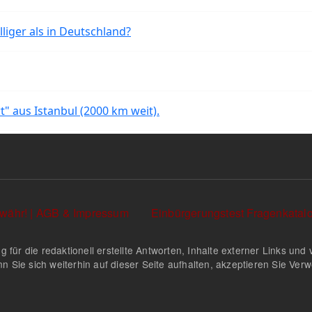
liger als in Deutschland?
rt" aus Istanbul (2000 km weit).
währ! | AGB & Impressum
Einbürgerungstest Fragenkata
g für die redaktionell erstellte Antworten, Inhalte externer Links u
n Sie sich weiterhin auf dieser Seite aufhalten, akzeptieren Sie Ve