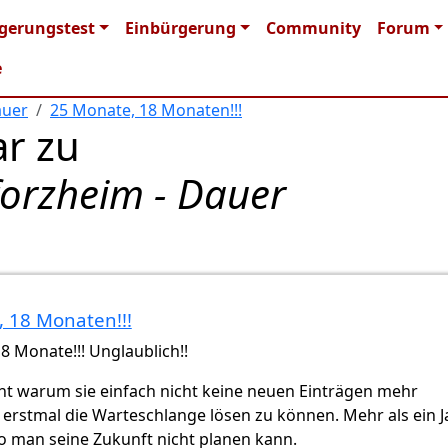
n navigation
gerungstest
Einbürgerung
Community
Forum
e
auer
25 Monate, 18 Monaten!!!
r zu
forzheim - Dauer
 18 Monaten!!!
überprüft)
8 Monate!!! Unglaublich!!
ht warum sie einfach nicht keine neuen Einträgen mehr
rstmal die Warteschlange lösen zu können. Mehr als ein J
o man seine Zukunft nicht planen kann.