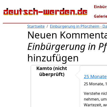
Direkt zum Inhalt
Mai
Einbür
Galeri
Startseite
Einbürgerung in Pforzheim - D
Neuen Kommenta
Einbürgerung in P
hinzufügen
Kamto (nicht
überprüft)
25 Monate,
Antwort auf
Ich auch!
von
Kayak (nicht 
25 Monate, 1
Verstehe nic
nehmen, um e
Wartezeit, w