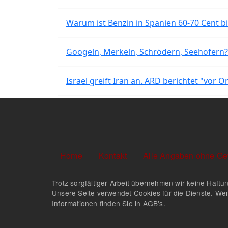
Warum ist Benzin in Spanien 60-70 Cent bil
Googeln, Merkeln, Schrödern, Seehofern?
Israel greift Iran an. ARD berichtet "vor O
Sekundärlinks
Home
Kontakt
Alle Angaben ohne Ge
Trotz sorgfältiger Arbeit übernehmen wir keine Haftun
Unsere Seite verwendet Cookies für die Dienste. Wen
Informationen finden Sie in AGB's.