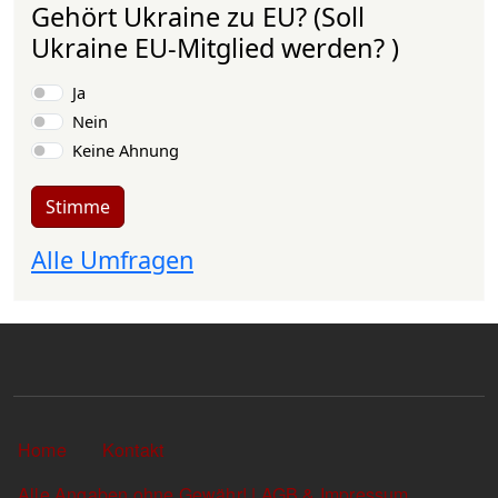
Gehört Ukraine zu EU? (Soll
Ukraine EU-Mitglied werden? )
Auswahlmöglichkeiten
Ja
Nein
Keine Ahnung
Stimme
Alle Umfragen
Sekundärlinks
Home
Kontakt
Alle Angaben ohne Gewähr! | AGB & Impressum