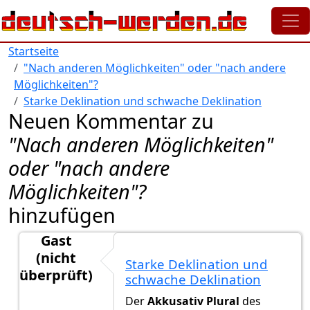
Direkt zum Inhalt
Startseite
"Nach anderen Möglichkeiten" oder "nach andere
Möglichkeiten"?
Starke Deklination und schwache Deklination
Neuen Kommentar zu
"Nach anderen Möglichkeiten"
oder "nach andere
Möglichkeiten"?
hinzufügen
Gast
(nicht
Starke Deklination und
überprüft)
schwache Deklination
Antwort auf
nach anderen Möglichkeiten…
von
Gast
Der
Akkusativ Plural
des